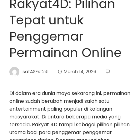
Rakyat4D: Pilihan
Tepat untuk
Penggemar
Permainan Online
safASFsf231
March 14, 2026
Di dalam era dunia maya sekarang ini, permainan
online sudah berubah menjadi salah satu
entertainment paling populer di kalangan
masyarakat. Di antara beberapa media yang
tersedia, Rakyat 4D tampil sebagai pilihan pilihan
utama bagi para penggemar penggemar