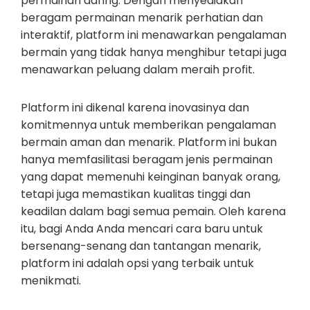
permainan daring. Dengan menyediakan
beragam permainan menarik perhatian dan
interaktif, platform ini menawarkan pengalaman
bermain yang tidak hanya menghibur tetapi juga
menawarkan peluang dalam meraih profit.
Platform ini dikenal karena inovasinya dan
komitmennya untuk memberikan pengalaman
bermain aman dan menarik. Platform ini bukan
hanya memfasilitasi beragam jenis permainan
yang dapat memenuhi keinginan banyak orang,
tetapi juga memastikan kualitas tinggi dan
keadilan dalam bagi semua pemain. Oleh karena
itu, bagi Anda Anda mencari cara baru untuk
bersenang-senang dan tantangan menarik,
platform ini adalah opsi yang terbaik untuk
menikmati.