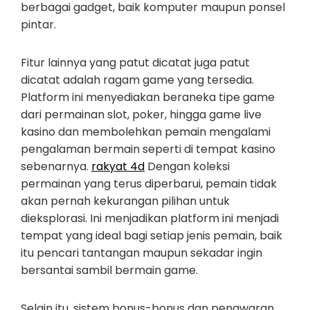
berbagai gadget, baik komputer maupun ponsel
pintar.
Fitur lainnya yang patut dicatat juga patut
dicatat adalah ragam game yang tersedia.
Platform ini menyediakan beraneka tipe game
dari permainan slot, poker, hingga game live
kasino dan membolehkan pemain mengalami
pengalaman bermain seperti di tempat kasino
sebenarnya.
rakyat 4d
Dengan koleksi
permainan yang terus diperbarui, pemain tidak
akan pernah kekurangan pilihan untuk
dieksplorasi. Ini menjadikan platform ini menjadi
tempat yang ideal bagi setiap jenis pemain, baik
itu pencari tantangan maupun sekadar ingin
bersantai sambil bermain game.
Selain itu, sistem bonus-bonus dan penawaran