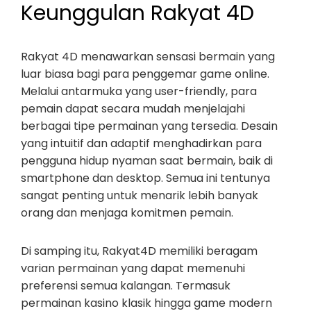
Keunggulan Rakyat 4D
Rakyat 4D menawarkan sensasi bermain yang
luar biasa bagi para penggemar game online.
Melalui antarmuka yang user-friendly, para
pemain dapat secara mudah menjelajahi
berbagai tipe permainan yang tersedia. Desain
yang intuitif dan adaptif menghadirkan para
pengguna hidup nyaman saat bermain, baik di
smartphone dan desktop. Semua ini tentunya
sangat penting untuk menarik lebih banyak
orang dan menjaga komitmen pemain.
Di samping itu, Rakyat4D memiliki beragam
varian permainan yang dapat memenuhi
preferensi semua kalangan. Termasuk
permainan kasino klasik hingga game modern