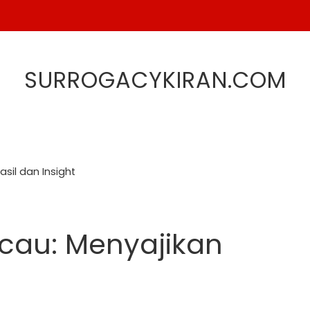
SURROGACYKIRAN.COM
sil dan Insight
acau: Menyajikan