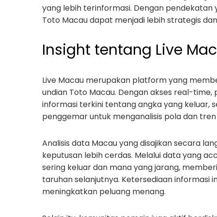
yang lebih terinformasi. Dengan pendekatan
Toto Macau dapat menjadi lebih strategis d
Insight tentang Live Ma
Live Macau merupakan platform yang member
undian Toto Macau. Dengan akses real-tim
informasi terkini tentang angka yang keluar,
penggemar untuk menganalisis pola dan tren y
Analisis data Macau yang disajikan secara
keputusan lebih cerdas. Melalui data yang a
sering keluar dan mana yang jarang, member
taruhan selanjutnya. Ketersediaan informasi 
meningkatkan peluang menang.