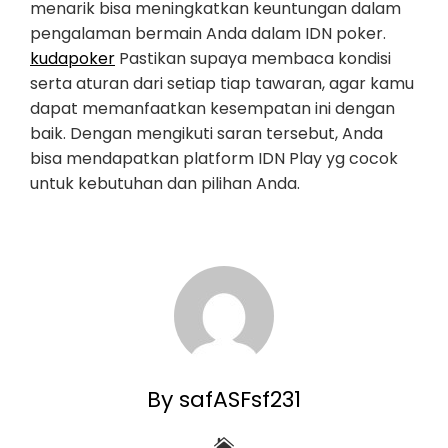
menarik bisa meningkatkan keuntungan dalam
pengalaman bermain Anda dalam IDN poker.
kudapoker
Pastikan supaya membaca kondisi
serta aturan dari setiap tiap tawaran, agar kamu
dapat memanfaatkan kesempatan ini dengan
baik. Dengan mengikuti saran tersebut, Anda
bisa mendapatkan platform IDN Play yg cocok
untuk kebutuhan dan pilihan Anda.
By safASFsf231