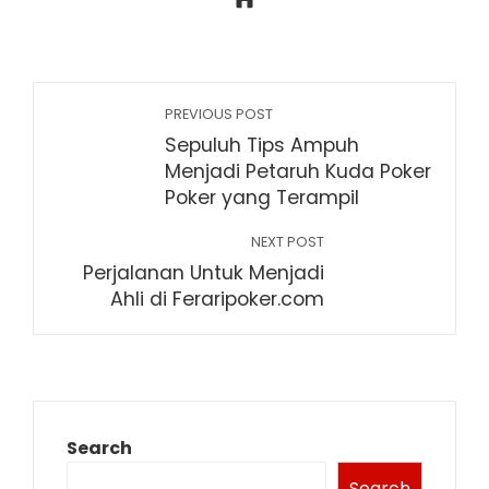
PREVIOUS POST
Sepuluh Tips Ampuh
Menjadi Petaruh Kuda Poker
Poker yang Terampil
NEXT POST
Perjalanan Untuk Menjadi
Ahli di Feraripoker.com
Search
Search