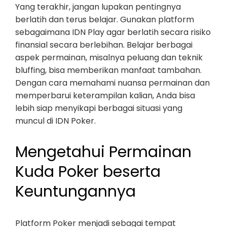
Yang terakhir, jangan lupakan pentingnya
berlatih dan terus belajar. Gunakan platform
sebagaimana IDN Play agar berlatih secara risiko
finansial secara berlebihan. Belajar berbagai
aspek permainan, misalnya peluang dan teknik
bluffing, bisa memberikan manfaat tambahan.
Dengan cara memahami nuansa permainan dan
memperbarui keterampilan kalian, Anda bisa
lebih siap menyikapi berbagai situasi yang
muncul di IDN Poker.
Mengetahui Permainan
Kuda Poker beserta
Keuntungannya
Platform Poker menjadi sebagai tempat