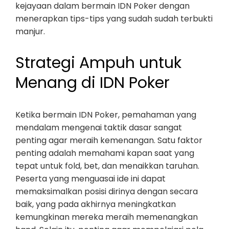
kejayaan dalam bermain IDN Poker dengan
menerapkan tips-tips yang sudah sudah terbukti
manjur.
Strategi Ampuh untuk
Menang di IDN Poker
Ketika bermain IDN Poker, pemahaman yang
mendalam mengenai taktik dasar sangat
penting agar meraih kemenangan. Satu faktor
penting adalah memahami kapan saat yang
tepat untuk fold, bet, dan menaikkan taruhan.
Peserta yang menguasai ide ini dapat
memaksimalkan posisi dirinya dengan secara
baik, yang pada akhirnya meningkatkan
kemungkinan mereka meraih memenangkan