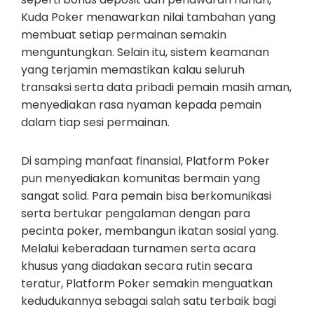
Kuda Poker menawarkan nilai tambahan yang
membuat setiap permainan semakin
menguntungkan. Selain itu, sistem keamanan
yang terjamin memastikan kalau seluruh
transaksi serta data pribadi pemain masih aman,
menyediakan rasa nyaman kepada pemain
dalam tiap sesi permainan.
Di samping manfaat finansial, Platform Poker
pun menyediakan komunitas bermain yang
sangat solid. Para pemain bisa berkomunikasi
serta bertukar pengalaman dengan para
pecinta poker, membangun ikatan sosial yang.
Melalui keberadaan turnamen serta acara
khusus yang diadakan secara rutin secara
teratur, Platform Poker semakin menguatkan
kedudukannya sebagai salah satu terbaik bagi