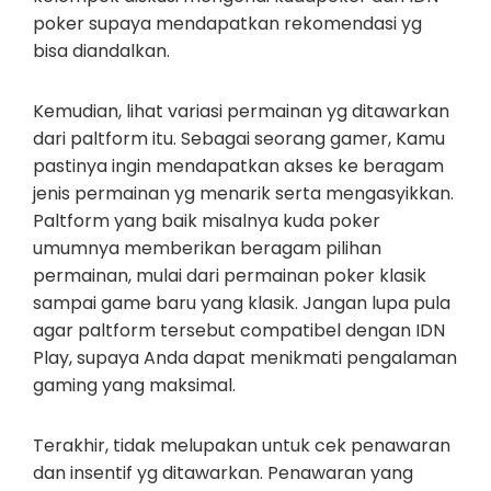
poker supaya mendapatkan rekomendasi yg
bisa diandalkan.
Kemudian, lihat variasi permainan yg ditawarkan
dari paltform itu. Sebagai seorang gamer, Kamu
pastinya ingin mendapatkan akses ke beragam
jenis permainan yg menarik serta mengasyikkan.
Paltform yang baik misalnya kuda poker
umumnya memberikan beragam pilihan
permainan, mulai dari permainan poker klasik
sampai game baru yang klasik. Jangan lupa pula
agar paltform tersebut compatibel dengan IDN
Play, supaya Anda dapat menikmati pengalaman
gaming yang maksimal.
Terakhir, tidak melupakan untuk cek penawaran
dan insentif yg ditawarkan. Penawaran yang