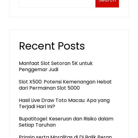
Recent Posts
Manfaat Slot Setoran 5K untuk
Penggemar Judi
Slot X500: Potensi Kemenangan Hebat
dari Permainan Slot 5000
Hasil Live Draw Toto Macau: Apa yang
Terjadi Hari Ini?
Bupatitogel: Keseruan dan Risiko dalam
Setiap Taruhan
Prinsip serta Moralitas di Di Balik Peran