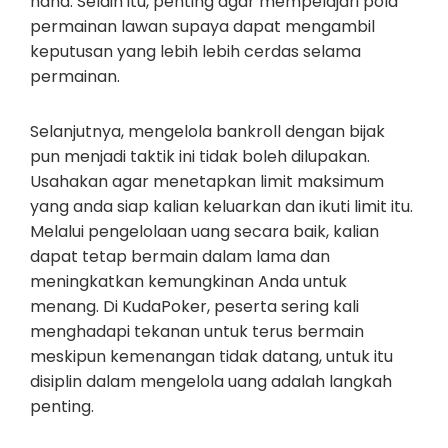
hand. Selain itu, penting agar mempelajari pola
permainan lawan supaya dapat mengambil
keputusan yang lebih lebih cerdas selama
permainan.
Selanjutnya, mengelola bankroll dengan bijak
pun menjadi taktik ini tidak boleh dilupakan.
Usahakan agar menetapkan limit maksimum
yang anda siap kalian keluarkan dan ikuti limit itu.
Melalui pengelolaan uang secara baik, kalian
dapat tetap bermain dalam lama dan
meningkatkan kemungkinan Anda untuk
menang. Di KudaPoker, peserta sering kali
menghadapi tekanan untuk terus bermain
meskipun kemenangan tidak datang, untuk itu
disiplin dalam mengelola uang adalah langkah
penting.