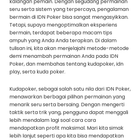
kalangan pemain. Dengan segudang permainan
seru serta sistem yang terpercaya, pengalaman
bermain di IDN Poker bisa sangat mengasyikkan.
Tetapi, supaya mengoptimalkan eksperiens
bermain, terdapat beberapa macam tips
ampuh yang Anda Anda terapkan. Di dalam
tulisan ini, kita akan menjelajahi metode-metode
demi menambah permainan Anda pada IDN
Poker, dan membahas tentang kudapoker, idn
play, serta kuda poker.
Kudapoker, sebagai salah satu nila dari IDN Poker,
menawarkan berbagai pilihan permainan yang
menarik seru serta bersaing. Dengan mengerti
taktik serta trik yang, pengguna dapat menggali
lebih mendalam lagi soal cara cara
mendapatkan profit maksimal. Mari kita simak
lebih lanjut seperti apa kita bisa mendapatkan