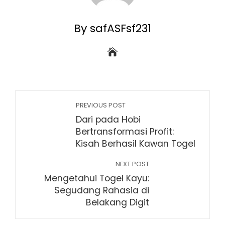
By safASFsf231
PREVIOUS POST
Dari pada Hobi
Bertransformasi Profit:
Kisah Berhasil Kawan Togel
NEXT POST
Mengetahui Togel Kayu:
Segudang Rahasia di
Belakang Digit