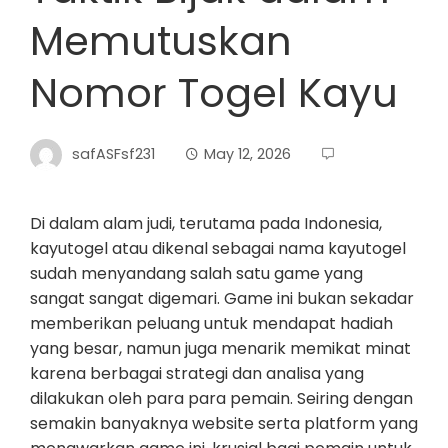
Memutuskan
Nomor Togel Kayu
safASFsf231
May 12, 2026
Di dalam alam judi, terutama pada Indonesia,
kayutogel atau dikenal sebagai nama kayutogel
sudah menyandang salah satu game yang
sangat sangat digemari. Game ini bukan sekadar
memberikan peluang untuk mendapat hadiah
yang besar, namun juga menarik memikat minat
karena berbagai strategi dan analisa yang
dilakukan oleh para para pemain. Seiring dengan
semakin banyaknya website serta platform yang