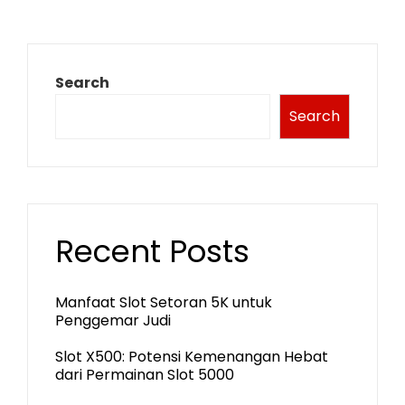
Search
Search
Recent Posts
Manfaat Slot Setoran 5K untuk
Penggemar Judi
Slot X500: Potensi Kemenangan Hebat
dari Permainan Slot 5000