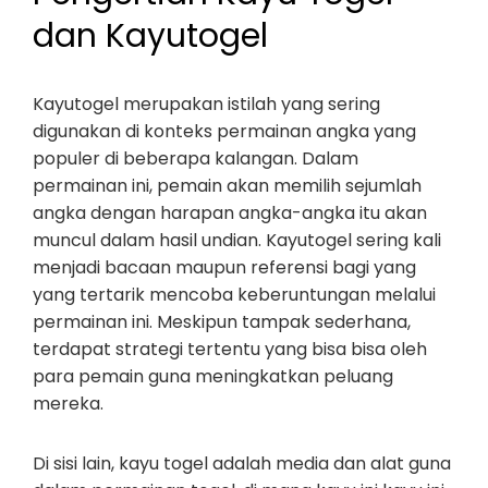
dan Kayutogel
Kayutogel merupakan istilah yang sering
digunakan di konteks permainan angka yang
populer di beberapa kalangan. Dalam
permainan ini, pemain akan memilih sejumlah
angka dengan harapan angka-angka itu akan
muncul dalam hasil undian. Kayutogel sering kali
menjadi bacaan maupun referensi bagi yang
yang tertarik mencoba keberuntungan melalui
permainan ini. Meskipun tampak sederhana,
terdapat strategi tertentu yang bisa bisa oleh
para pemain guna meningkatkan peluang
mereka.
Di sisi lain, kayu togel adalah media dan alat guna