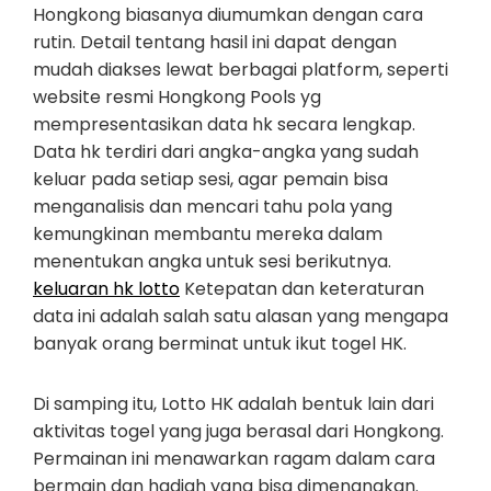
Hongkong biasanya diumumkan dengan cara
rutin. Detail tentang hasil ini dapat dengan
mudah diakses lewat berbagai platform, seperti
website resmi Hongkong Pools yg
mempresentasikan data hk secara lengkap.
Data hk terdiri dari angka-angka yang sudah
keluar pada setiap sesi, agar pemain bisa
menganalisis dan mencari tahu pola yang
kemungkinan membantu mereka dalam
menentukan angka untuk sesi berikutnya.
keluaran hk lotto
Ketepatan dan keteraturan
data ini adalah salah satu alasan yang mengapa
banyak orang berminat untuk ikut togel HK.
Di samping itu, Lotto HK adalah bentuk lain dari
aktivitas togel yang juga berasal dari Hongkong.
Permainan ini menawarkan ragam dalam cara
bermain dan hadiah yang bisa dimenangkan.