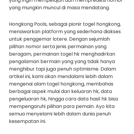
yang ingin mempelajari dan memprediksi nomor
yang mungkin muncul di masa mendatang.
Hongkong Pools, sebagai pionir togel hongkong,
menawarkan platform yang sederhana diakses
untuk penggemar lotere. Dengan sejumlah
pilihan nomor serta jenis permainan yang
beragam, permainan togel hk menghadirkan
pengalaman bermain yang yang tidak hanya
menghibur tapi juga penuh optimisme. Dalam
artikel ini, kami akan mendalami lebih dalam
mengenai alam togel hongkong, membahas
berbagai aspek mulai dari keluaran hk, data
pengeluaran hk, hingga cara data hasil hk bisa
mempengaruhi pilihan para pemain. Ayo kita
semua menyelami lebih dalam dunia penuh
kesempatan ini.