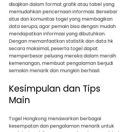
disajikan dalam format grafik atau tabel yang
memudahkan pencernaan informasi. Bersebar
situs dan komunitas togel yang membagikan
data serupa, agar pemain bisa dengan mudah
mendapatkan informasi yang dibutuhkan.
Dengan memanfaatkan statistik dan data hk
secara maksimal, peserta togel dapat
memperbesar peluang mereka dalam meraih
kemenangan, membuat pengalaman berjudi
semakin menarik dan mungkin berhasil.
Kesimpulan dan Tips
Main
Togel Hongkong menawarkan berbagai
kesempatan dan pengalaman menarik untuk