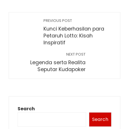
PREVIOUS POST
Kunci Keberhasilan para
Petaruh Lotto: Kisah
Inspiratif
NEXT POST
Legenda serta Realita
Seputar Kudapoker
Search
Search