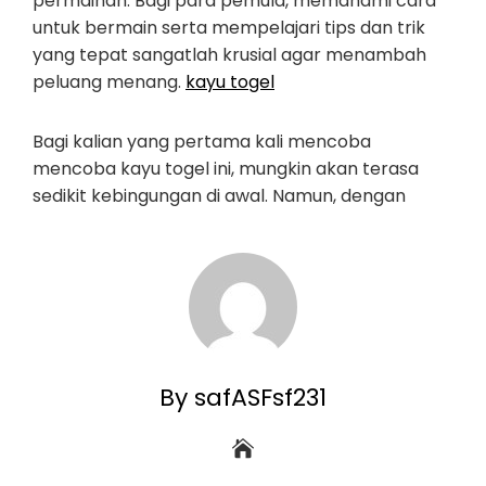
permainan. Bagi para pemula, memahami cara
untuk bermain serta mempelajari tips dan trik
yang tepat sangatlah krusial agar menambah
peluang menang.
kayu togel
Bagi kalian yang pertama kali mencoba
mencoba kayu togel ini, mungkin akan terasa
sedikit kebingungan di awal. Namun, dengan
By safASFsf231