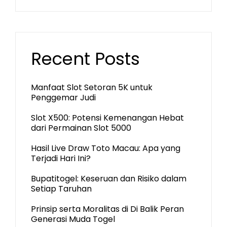
Recent Posts
Manfaat Slot Setoran 5K untuk
Penggemar Judi
Slot X500: Potensi Kemenangan Hebat
dari Permainan Slot 5000
Hasil Live Draw Toto Macau: Apa yang
Terjadi Hari Ini?
Bupatitogel: Keseruan dan Risiko dalam
Setiap Taruhan
Prinsip serta Moralitas di Di Balik Peran
Generasi Muda Togel