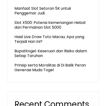
Manfaat Slot Setoran 5K untuk
Penggemar Judi
Slot X500: Potensi Kemenangan Hebat
dari Permainan Slot 5000
Hasil Live Draw Toto Macau: Apa yang
Terjadi Hari Ini?
Bupatitogel: Keseruan dan Risiko dalam
Setiap Taruhan
Prinsip serta Moralitas di Di Balik Peran
Generasi Muda Togel
Recent Comments