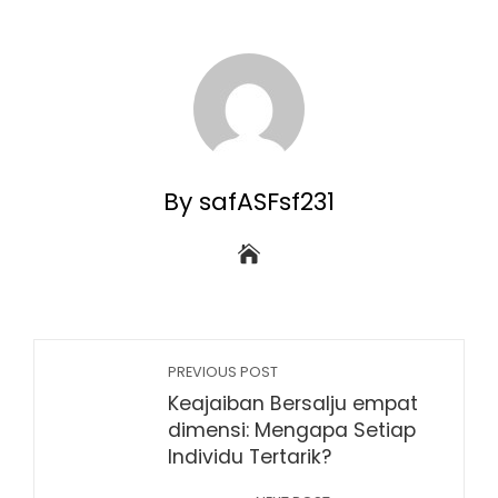
By safASFsf231
PREVIOUS POST
Keajaiban Bersalju empat
dimensi: Mengapa Setiap
Individu Tertarik?