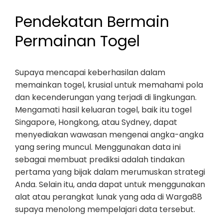
Pendekatan Bermain
Permainan Togel
Supaya mencapai keberhasilan dalam
memainkan togel, krusial untuk memahami pola
dan kecenderungan yang terjadi di lingkungan.
Mengamati hasil keluaran togel, baik itu togel
Singapore, Hongkong, atau Sydney, dapat
menyediakan wawasan mengenai angka-angka
yang sering muncul. Menggunakan data ini
sebagai membuat prediksi adalah tindakan
pertama yang bijak dalam merumuskan strategi
Anda. Selain itu, anda dapat untuk menggunakan
alat atau perangkat lunak yang ada di Warga88
supaya menolong mempelajari data tersebut.