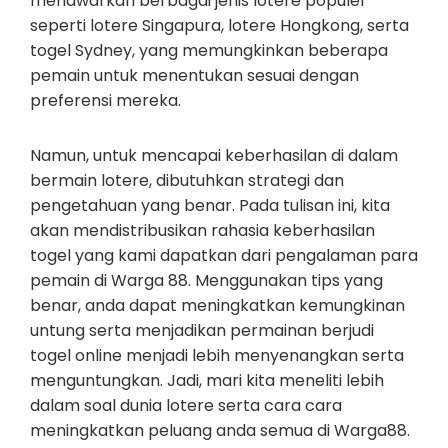
menawarkan berbagai jenis lotere populer
seperti lotere Singapura, lotere Hongkong, serta
togel Sydney, yang memungkinkan beberapa
pemain untuk menentukan sesuai dengan
preferensi mereka.
Namun, untuk mencapai keberhasilan di dalam
bermain lotere, dibutuhkan strategi dan
pengetahuan yang benar. Pada tulisan ini, kita
akan mendistribusikan rahasia keberhasilan
togel yang kami dapatkan dari pengalaman para
pemain di Warga 88. Menggunakan tips yang
benar, anda dapat meningkatkan kemungkinan
untung serta menjadikan permainan berjudi
togel online menjadi lebih menyenangkan serta
menguntungkan. Jadi, mari kita meneliti lebih
dalam soal dunia lotere serta cara cara
meningkatkan peluang anda semua di Warga88.