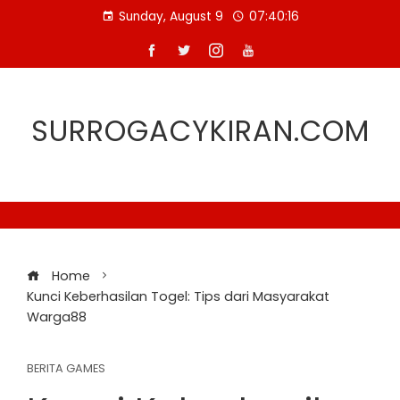
Skip
Sunday, August 9
07:40:16
to
content
SURROGACYKIRAN.COM
Home
Kunci Keberhasilan Togel: Tips dari Masyarakat
Warga88
BERITA GAMES