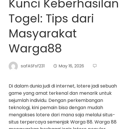
Kunci Keberhasilan
Togel: Tips dari
Masyarakat
Warga88
safASFsf231
May 16, 2026
Di dalam dunia judi di internet, lotere jadi sebuah
game yang amat terkenal dan menarik untuk
sejumlah individu. Dengan perkembangan
teknologi, kini pemain bisa dengan mudah
mengakses lotere dari mana saja melalui situs-
situs terpercaya semenjak Warga 88. Warga 88