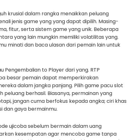
uh krusial dalam rangka menaikkan peluang
ali jenis game yang yang dapat dipilih. Masing-
, fitur, serta sistem game yang unik. Beberapa
a yang lain mungkin memiliki volatilitas yang.
u minati dan baca ulasan dari pemain lain untuk
au Pengembalian to Player dari yang. RTP
pa besar pemain dapat memperkirakan
reka dalam jangka panjang. Pilih game pacu slot
 peluang berhasil. Biasanya, permainan yang
Tetapi, jangan cuma berfokus kepada angka; ciri khas
si dan gaya bermainmu.
mode ujicoba sebelum bermain dalam uang
awarkan kesempatan agar mencoba game tanpa