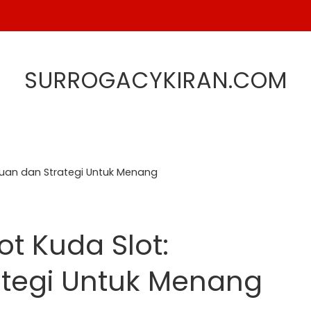
SURROGACYKIRAN.COM
duan dan Strategi Untuk Menang
ot Kuda Slot:
tegi Untuk Menang