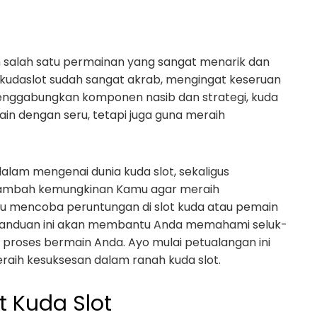
lah salah satu permainan yang sangat menarik dan
ah kudaslot sudah sangat akrab, mengingat keseruan
 Menggabungkan komponen nasib dan strategi, kuda
n dengan seru, tetapi juga guna meraih
dalam mengenai dunia kuda slot, sekaligus
enambah kemungkinan Kamu agar meraih
 mencoba peruntungan di slot kuda atau pemain
 panduan ini akan membantu Anda memahami seluk-
proses bermain Anda. Ayo mulai petualangan ini
raih kesuksesan dalam ranah kuda slot.
t Kuda Slot