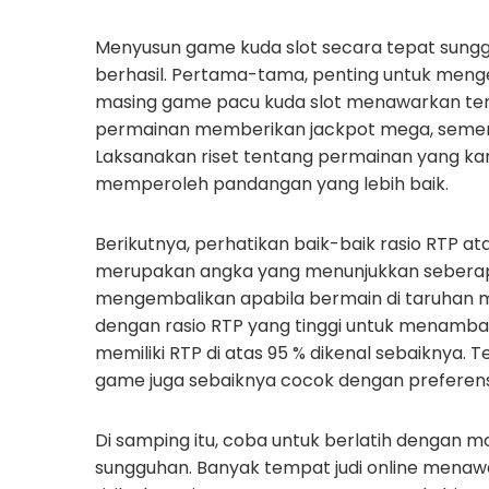
Menyusun game kuda slot secara tepat sungg
berhasil. Pertama-tama, penting untuk mengen
masing game pacu kuda slot menawarkan tema
permainan memberikan jackpot mega, sementar
Laksanakan riset tentang permainan yang kam
memperoleh pandangan yang lebih baik.
Berikutnya, perhatikan baik-baik rasio RTP at
merupakan angka yang menunjukkan sebera
mengembalikan apabila bermain di taruhan me
dengan rasio RTP yang tinggi untuk menambah
memiliki RTP di atas 95 % dikenal sebaiknya. 
game juga sebaiknya cocok dengan preferen
Di samping itu, coba untuk berlatih dengan 
sungguhan. Banyak tempat judi online men