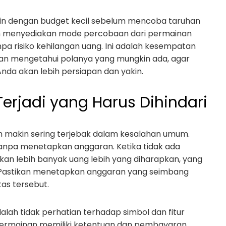
main dengan budget kecil sebelum mencoba taruhan
an menyediakan mode percobaan dari permainan
npa risiko kehilangan uang. Ini adalah kesempatan
dan mengetahui polanya yang mungkin ada, agar
nda akan lebih persiapan dan yakin.
erjadi yang Harus Dihindari
n makin sering terjebak dalam kesalahan umum.
tanpa menetapkan anggaran. Ketika tidak ada
an lebih banyak uang lebih yang diharapkan, yang
 Pastikan menetapkan anggaran yang seimbang
as tersebut.
lah tidak perhatian terhadap simbol dan fitur
permainan memiliki ketentuan dan pembayaran