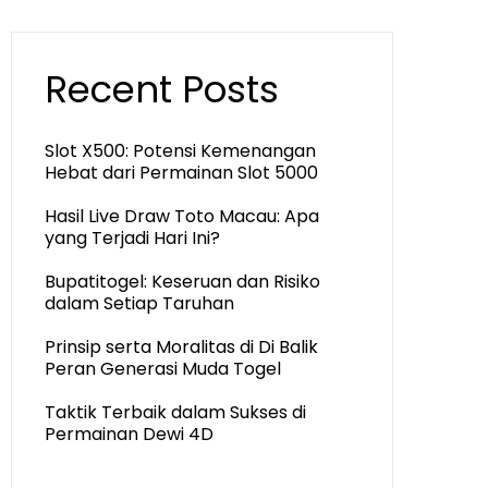
Recent Posts
Slot X500: Potensi Kemenangan
Hebat dari Permainan Slot 5000
Hasil Live Draw Toto Macau: Apa
yang Terjadi Hari Ini?
Bupatitogel: Keseruan dan Risiko
dalam Setiap Taruhan
Prinsip serta Moralitas di Di Balik
Peran Generasi Muda Togel
Taktik Terbaik dalam Sukses di
Permainan Dewi 4D