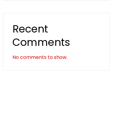
Recent
Comments
No comments to show.