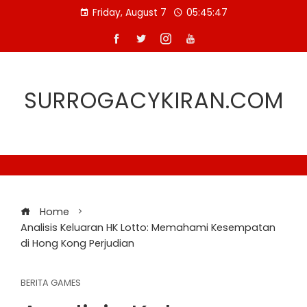
Skip
Friday, August 7
05:45:48
to
content
SURROGACYKIRAN.COM
Home
Analisis Keluaran HK Lotto: Memahami Kesempatan
di Hong Kong Perjudian
BERITA GAMES