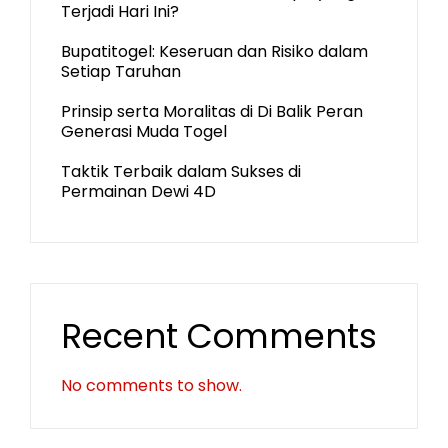
Terjadi Hari Ini?
Bupatitogel: Keseruan dan Risiko dalam
Setiap Taruhan
Prinsip serta Moralitas di Di Balik Peran
Generasi Muda Togel
Taktik Terbaik dalam Sukses di
Permainan Dewi 4D
Recent Comments
No comments to show.