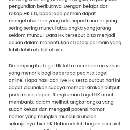
pengundian berikutnya. Dengan belajar dari
rekap HK 6D, beberapa pemain dapat
mengetahui tren yang ada, seperti nomor yang
sering sering muncul atau angka yang jarang
seldom muncul. Data HK tersebut bisa menjadi
acuan dalam menentukan strategi bermain yang
lebih lebih efektif efisien.
Di samping itu, togel HK lotto memberikan variasi
yang menarik bagi beberapa pecinta togel
online. Tiapa hasil dari live HK serta output hari ini
dapat digunakan supaya memperkirakan output
pada masa depan. Rangkuman togel HK amat
membantu dalam melihat angka-angka yang
sudah keluar dan menggali potensi nomor-
nomor yang mungkin muncul di undian
selanjutnya.
Live HK
Hal ini adalah bagian esensial