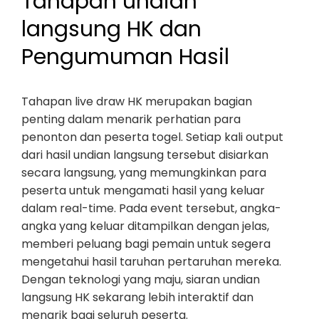
Tahapan undian
langsung HK dan
Pengumuman Hasil
Tahapan live draw HK merupakan bagian
penting dalam menarik perhatian para
penonton dan peserta togel. Setiap kali output
dari hasil undian langsung tersebut disiarkan
secara langsung, yang memungkinkan para
peserta untuk mengamati hasil yang keluar
dalam real-time. Pada event tersebut, angka-
angka yang keluar ditampilkan dengan jelas,
memberi peluang bagi pemain untuk segera
mengetahui hasil taruhan pertaruhan mereka.
Dengan teknologi yang maju, siaran undian
langsung HK sekarang lebih interaktif dan
menarik bagi seluruh peserta.