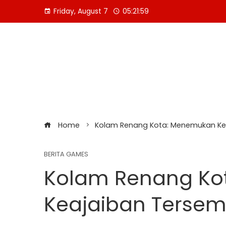
Skip
Friday, August 7
05:21:59
to
content
Home
Kolam Renang Kota: Menemukan Kea
BERITA GAMES
Kolam Renang Ko
Keajaiban Tersem