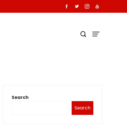
Search
Search