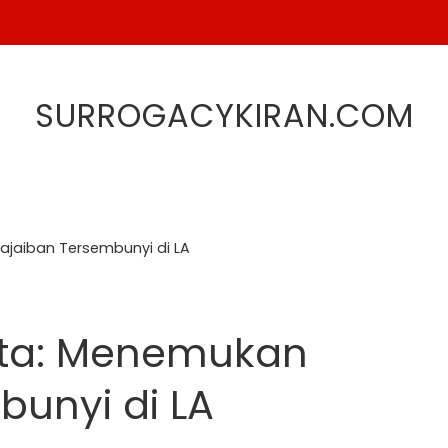
SURROGACYKIRAN.COM
jaiban Tersembunyi di LA
ta: Menemukan
bunyi di LA