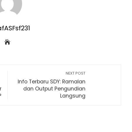
afASFsf231
NEXT POST
Info Terbaru SDY: Ramalan
r
dan Output Pengundian
?
Langsung