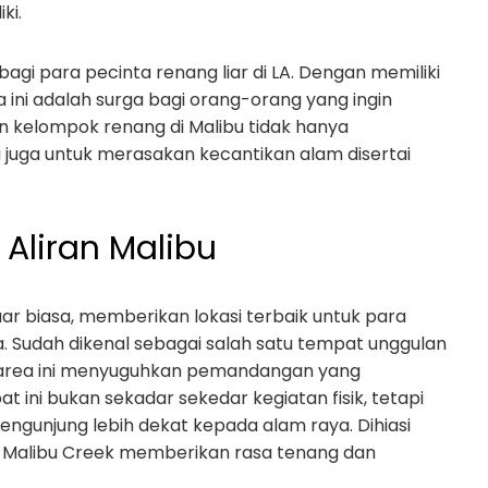
ki.
gi para pecinta renang liar di LA. Dengan memiliki
a ini adalah surga bagi orang-orang yang ingin
an kelompok renang di Malibu tidak hanya
juga untuk merasakan kecantikan alam disertai
 Aliran Malibu
ar biasa, memberikan lokasi terbaik untuk para
 Sudah dikenal sebagai salah satu tempat unggulan
, area ini menyuguhkan pemandangan yang
 ini bukan sekadar sekedar kegiatan fisik, tetapi
ngunjung lebih dekat kepada alam raya. Dihiasi
i Malibu Creek memberikan rasa tenang dan