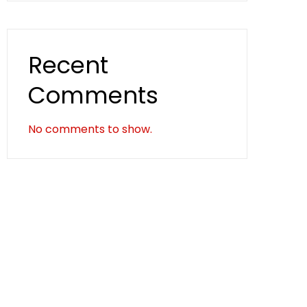
Recent
Comments
No comments to show.