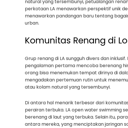
natural yang tersembunyi, petualangan renang 
perkotaan LA menawarkan perspektif unik den
menawarkan pandangan baru tentang bagaim
urban.
Komunitas Renang di Lo
Grup renang di LA sungguh divers dan inklus
pengalaman pertama mencoba berenang hi
orang bisa menemukan tempat dirinya di dalam
mengadakan pertemuan rutin untuk menemukan 
atau kolam natural yang tersembunyi.
Di antara hal menarik terbesar dari komunitas 
perairan terbuka. LA open water swimming s
berenang di laut yang terbuka. Selain itu, pa
antara mereka, yang menciptakan jaringan 