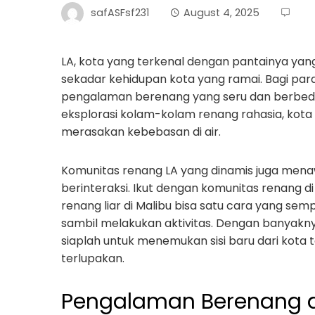
safASFsf231
August 4, 2025
LA, kota yang terkenal dengan pantainya yan
sekadar kehidupan kota yang ramai. Bagi para
pengalaman berenang yang seru dan berbeda.
eksplorasi kolam-kolam renang rahasia, kota t
merasakan kebebasan di air.
Komunitas renang LA yang dinamis juga men
berinteraksi. Ikut dengan komunitas renang di l
renang liar di Malibu bisa satu cara yang s
sambil melakukan aktivitas. Dengan banyakny
siaplah untuk menemukan sisi baru dari kota
terlupakan.
Pengalaman Berenang d