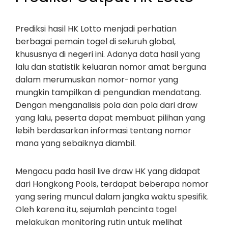
Prediksi hasil HK Lotto menjadi perhatian
berbagai pemain togel di seluruh global,
khususnya di negeri ini. Adanya data hasil yang
lalu dan statistik keluaran nomor amat berguna
dalam merumuskan nomor-nomor yang
mungkin tampilkan di pengundian mendatang.
Dengan menganalisis pola dan pola dari draw
yang lalu, peserta dapat membuat pilihan yang
lebih berdasarkan informasi tentang nomor
mana yang sebaiknya diambil.
Mengacu pada hasil live draw HK yang didapat
dari Hongkong Pools, terdapat beberapa nomor
yang sering muncul dalam jangka waktu spesifik.
Oleh karena itu, sejumlah pencinta togel
melakukan monitoring rutin untuk melihat