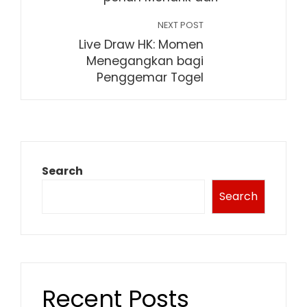
NEXT POST
Live Draw HK: Momen
Menegangkan bagi
Penggemar Togel
Search
Search
Recent Posts