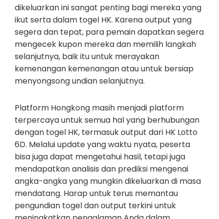
dikeluarkan ini sangat penting bagi mereka yang
ikut serta dalam togel HK. Karena output yang
segera dan tepat, para pemain dapatkan segera
mengecek kupon mereka dan memilih langkah
selanjutnya, baik itu untuk merayakan
kemenangan kemenangan atau untuk bersiap
menyongsong undian selanjutnya.
Platform Hongkong masih menjadi platform
terpercaya untuk semua hal yang berhubungan
dengan togel HK, termasuk output dari HK Lotto
6D. Melalui update yang waktu nyata, peserta
bisa juga dapat mengetahui hasil, tetapi juga
mendapatkan analisis dan prediksi mengenai
angka-angka yang mungkin dikeluarkan di masa
mendatang. Harap untuk terus memantau
pengundian togel dan output terkini untuk
meningkatkan pengalaman Anda dalam