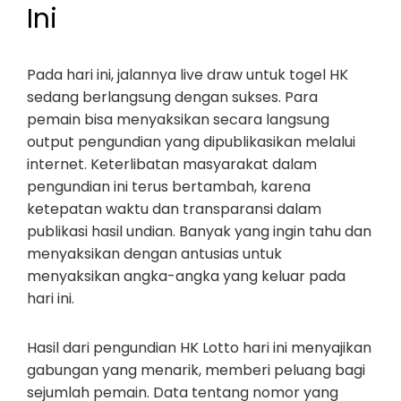
Ini
Pada hari ini, jalannya live draw untuk togel HK
sedang berlangsung dengan sukses. Para
pemain bisa menyaksikan secara langsung
output pengundian yang dipublikasikan melalui
internet. Keterlibatan masyarakat dalam
pengundian ini terus bertambah, karena
ketepatan waktu dan transparansi dalam
publikasi hasil undian. Banyak yang ingin tahu dan
menyaksikan dengan antusias untuk
menyaksikan angka-angka yang keluar pada
hari ini.
Hasil dari pengundian HK Lotto hari ini menyajikan
gabungan yang menarik, memberi peluang bagi
sejumlah pemain. Data tentang nomor yang