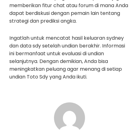
memberikan fitur chat atau forum di mana Anda
dapat berdiskusi dengan pemain lain tentang
strategi dan prediksi angka.
Ingatlah untuk mencatat hasil keluaran sydney
dan data sdy setelah undian berakhir. Informasi
ini bermanfaat untuk evaluasi di undian
selanjutnya. Dengan demikian, Anda bisa
meningkatkan peluang agar menang di setiap
undian Toto Sdy yang Anda ikuti.