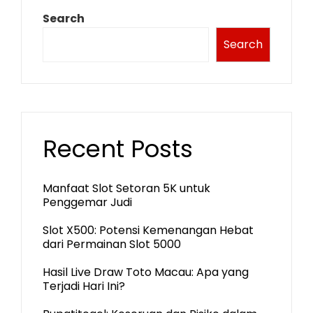
Search
Search
Recent Posts
Manfaat Slot Setoran 5K untuk
Penggemar Judi
Slot X500: Potensi Kemenangan Hebat
dari Permainan Slot 5000
Hasil Live Draw Toto Macau: Apa yang
Terjadi Hari Ini?