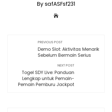
By safASFsf231
PREVIOUS POST
Demo Slot: Aktivitas Menarik
Sebelum Bermain Serius
NEXT POST
Togel SDY Live: Panduan
Lengkap untuk Pemain-
Pemain Pemburu Jackpot