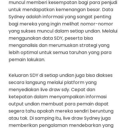
muncul memberi kesempatan bagi para penjudi
untuk mendapatkan kemenangan besar. Data
Sydney adalah informasi yang sangat penting
bagi mereka yang ingin melihat nomor-nomor
yang sukses muncul dalam setiap undian. Melalui
menggunakan data SDY, peserta bisa
menganalisis dan merumuskan strategi yang
lebih optimal untuk semua taruhan yang para
pemain lakukan.
Keluaran SDY di setiap undian juga bisa diakses
secara langsung melalui platform yang
menyediakan live draw sdy. Cepat dan
ketepatan dalam menyampaikan informasi
output undian membuat para pemain dapat
segera tahu apakah mereka sendiri beruntung
atau tak. Di samping itu, live draw Sydney juga
memberikan pengalaman mendebarkan yang