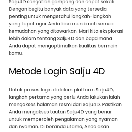
Salju4D sangatlah gampang dan cepat sekali.
Dengan begitu banyak data yang tersedia,
penting untuk mengetahui langkah-langkah
yang tepat agar Anda bisa menikmati semua
kemudahan yang ditawarkan. Mari kita eksplorasi
lebih dalam tentang Salju4D dan bagaimana
Anda dapat mengoptimalkan kualitas bermain
kamu.
Metode Login Salju 4D
Untuk proses login di dalam platform Salju4D,
langkah pertama yang perlu Anda lakukan ialah
mengakses halaman resmi dari Salju4D. Pastikan
Anda mengakses tautan Salju4D yang benar
untuk memperoleh pengalaman yang nyaman
dan nyaman. Di beranda utama, Anda akan