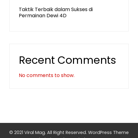
Taktik Terbaik dalam Sukses di
Permainan Dewi 4D
Recent Comments
No comments to show.
© 2021 Viral Mag. All Right Reserved.
WordPress Theme