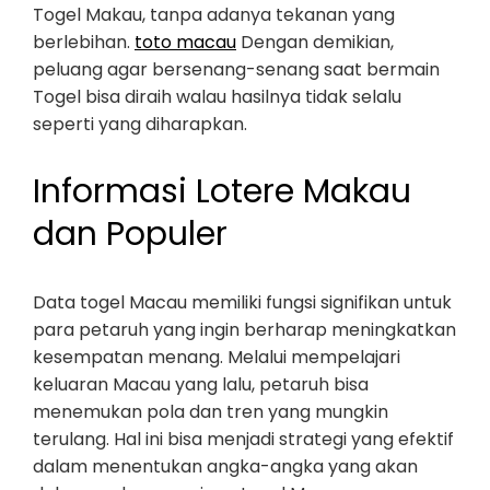
Togel Makau, tanpa adanya tekanan yang
berlebihan.
toto macau
Dengan demikian,
peluang agar bersenang-senang saat bermain
Togel bisa diraih walau hasilnya tidak selalu
seperti yang diharapkan.
Informasi Lotere Makau
dan Populer
Data togel Macau memiliki fungsi signifikan untuk
para petaruh yang ingin berharap meningkatkan
kesempatan menang. Melalui mempelajari
keluaran Macau yang lalu, petaruh bisa
menemukan pola dan tren yang mungkin
terulang. Hal ini bisa menjadi strategi yang efektif
dalam menentukan angka-angka yang akan