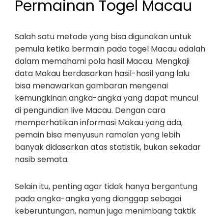
Permainan Togel Macau
Salah satu metode yang bisa digunakan untuk
pemula ketika bermain pada togel Macau adalah
dalam memahami pola hasil Macau. Mengkaji
data Makau berdasarkan hasil-hasil yang lalu
bisa menawarkan gambaran mengenai
kemungkinan angka-angka yang dapat muncul
di pengundian live Macau. Dengan cara
memperhatikan informasi Makau yang ada,
pemain bisa menyusun ramalan yang lebih
banyak didasarkan atas statistik, bukan sekadar
nasib semata.
Selain itu, penting agar tidak hanya bergantung
pada angka-angka yang dianggap sebagai
keberuntungan, namun juga menimbang taktik