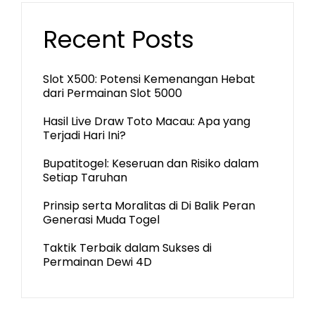
Recent Posts
Slot X500: Potensi Kemenangan Hebat
dari Permainan Slot 5000
Hasil Live Draw Toto Macau: Apa yang
Terjadi Hari Ini?
Bupatitogel: Keseruan dan Risiko dalam
Setiap Taruhan
Prinsip serta Moralitas di Di Balik Peran
Generasi Muda Togel
Taktik Terbaik dalam Sukses di
Permainan Dewi 4D