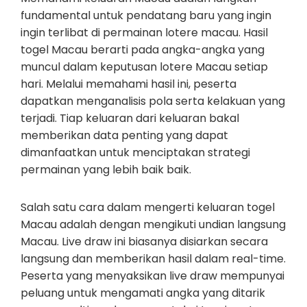
fundamental untuk pendatang baru yang ingin
ingin terlibat di permainan lotere macau. Hasil
togel Macau berarti pada angka-angka yang
muncul dalam keputusan lotere Macau setiap
hari. Melalui memahami hasil ini, peserta
dapatkan menganalisis pola serta kelakuan yang
terjadi. Tiap keluaran dari keluaran bakal
memberikan data penting yang dapat
dimanfaatkan untuk menciptakan strategi
permainan yang lebih baik baik.
Salah satu cara dalam mengerti keluaran togel
Macau adalah dengan mengikuti undian langsung
Macau. Live draw ini biasanya disiarkan secara
langsung dan memberikan hasil dalam real-time.
Peserta yang menyaksikan live draw mempunyai
peluang untuk mengamati angka yang ditarik