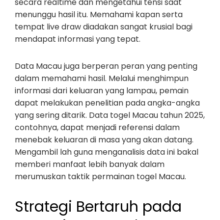
secara realtime dan mengetahui tensi saat
menunggu hasil itu. Memahami kapan serta
tempat live draw diadakan sangat krusial bagi
mendapat informasi yang tepat.
Data Macau juga berperan peran yang penting
dalam memahami hasil. Melalui menghimpun
informasi dari keluaran yang lampau, pemain
dapat melakukan penelitian pada angka-angka
yang sering ditarik. Data togel Macau tahun 2025,
contohnya, dapat menjadi referensi dalam
menebak keluaran di masa yang akan datang.
Mengambil lah guna menganalisis data ini bakal
memberi manfaat lebih banyak dalam
merumuskan taktik permainan togel Macau.
Strategi Bertaruh pada