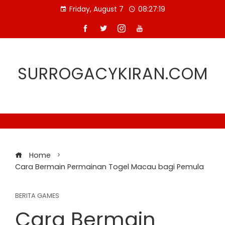
Skip
Friday, August 7
08:27:20
to
content
SURROGACYKIRAN.COM
Home
Cara Bermain Permainan Togel Macau bagi Pemula
BERITA GAMES
Cara Bermain