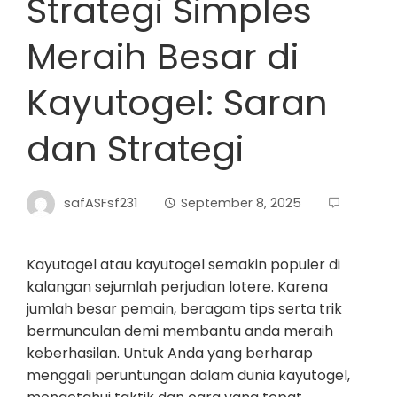
Strategi Simples
Meraih Besar di
Kayutogel: Saran
dan Strategi
safASFsf231
September 8, 2025
Kayutogel atau kayutogel semakin populer di
kalangan sejumlah perjudian lotere. Karena
jumlah besar pemain, beragam tips serta trik
bermunculan demi membantu anda meraih
keberhasilan. Untuk Anda yang berharap
menggali peruntungan dalam dunia kayutogel,