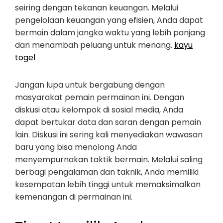
seiring dengan tekanan keuangan. Melalui
pengelolaan keuangan yang efisien, Anda dapat
bermain dalam jangka waktu yang lebih panjang
dan menambah peluang untuk menang.
kayu
togel
Jangan lupa untuk bergabung dengan
masyarakat pemain permainan ini. Dengan
diskusi atau kelompok di sosial media, Anda
dapat bertukar data dan saran dengan pemain
lain. Diskusi ini sering kali menyediakan wawasan
baru yang bisa menolong Anda
menyempurnakan taktik bermain. Melalui saling
berbagi pengalaman dan taknik, Anda memiliki
kesempatan lebih tinggi untuk memaksimalkan
kemenangan di permainan ini.