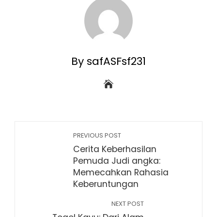
By safASFsf231
PREVIOUS POST
Cerita Keberhasilan
Pemuda Judi angka:
Memecahkan Rahasia
Keberuntungan
NEXT POST