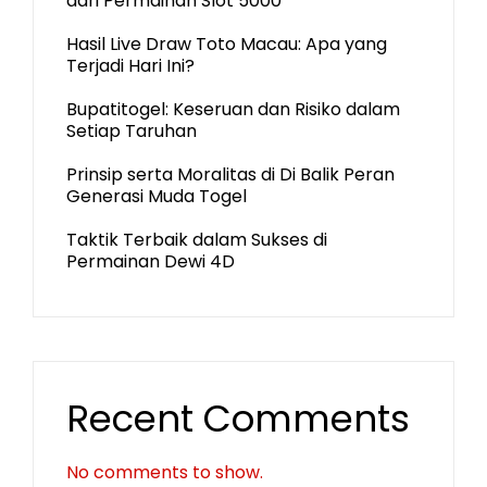
dari Permainan Slot 5000
Hasil Live Draw Toto Macau: Apa yang
Terjadi Hari Ini?
Bupatitogel: Keseruan dan Risiko dalam
Setiap Taruhan
Prinsip serta Moralitas di Di Balik Peran
Generasi Muda Togel
Taktik Terbaik dalam Sukses di
Permainan Dewi 4D
Recent Comments
No comments to show.