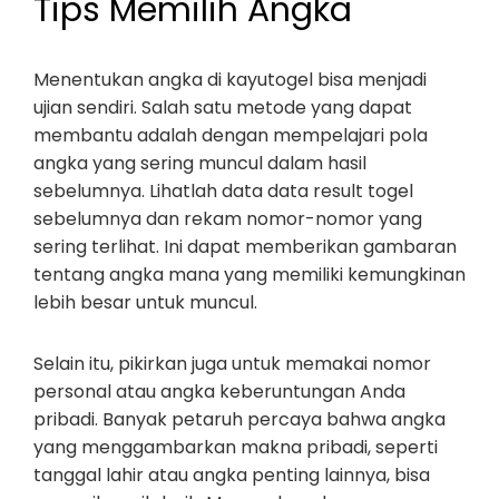
Tips Memilih Angka
Menentukan angka di kayutogel bisa menjadi
ujian sendiri. Salah satu metode yang dapat
membantu adalah dengan mempelajari pola
angka yang sering muncul dalam hasil
sebelumnya. Lihatlah data data result togel
sebelumnya dan rekam nomor-nomor yang
sering terlihat. Ini dapat memberikan gambaran
tentang angka mana yang memiliki kemungkinan
lebih besar untuk muncul.
Selain itu, pikirkan juga untuk memakai nomor
personal atau angka keberuntungan Anda
pribadi. Banyak petaruh percaya bahwa angka
yang menggambarkan makna pribadi, seperti
tanggal lahir atau angka penting lainnya, bisa