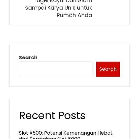
Togel Kayu: Dari Alam
sampai Karya Unik untuk
Rumah Anda
Search
Search
Recent Posts
Slot X500: Potensi Kemenangan Hebat