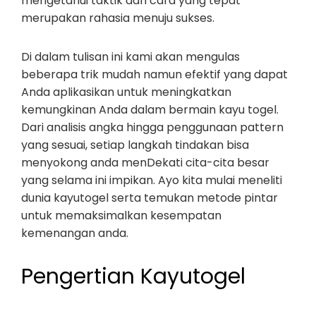
mengetahui taktik dan cara yang tepat
merupakan rahasia menuju sukses.
Di dalam tulisan ini kami akan mengulas
beberapa trik mudah namun efektif yang dapat
Anda aplikasikan untuk meningkatkan
kemungkinan Anda dalam bermain kayu togel.
Dari analisis angka hingga penggunaan pattern
yang sesuai, setiap langkah tindakan bisa
menyokong anda menDekati cita-cita besar
yang selama ini impikan. Ayo kita mulai meneliti
dunia kayutogel serta temukan metode pintar
untuk memaksimalkan kesempatan
kemenangan anda.
Pengertian Kayutogel