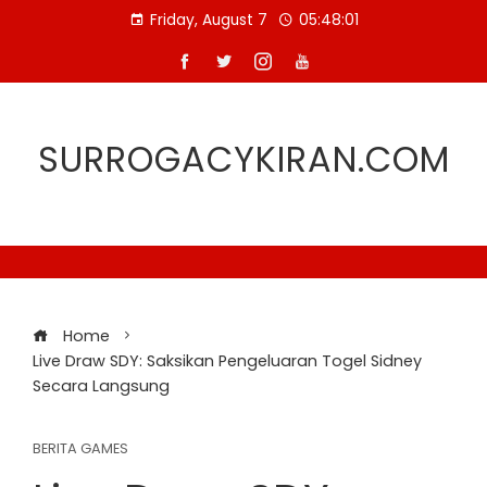
Skip
Friday, August 7
05:48:01
to
content
SURROGACYKIRAN.COM
Home
Live Draw SDY: Saksikan Pengeluaran Togel Sidney
Secara Langsung
BERITA GAMES