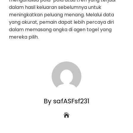
dalam hasil keluaran sebelumnya untuk
meningkatkan peluang menang. Melalui data
yang akurat, pemain dapat lebih percaya diri
dalam memasang angka di agen togel yang
mereka pilih.
By safASFsf231