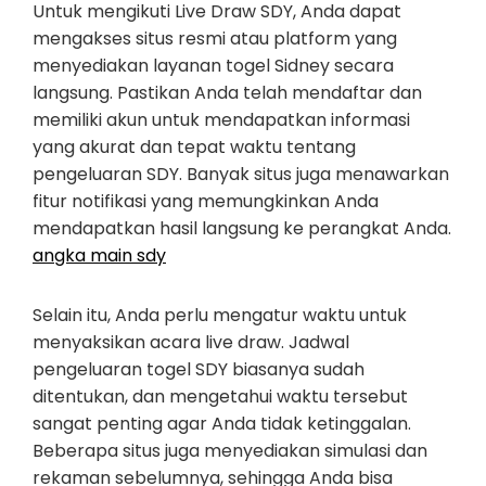
Untuk mengikuti Live Draw SDY, Anda dapat
mengakses situs resmi atau platform yang
menyediakan layanan togel Sidney secara
langsung. Pastikan Anda telah mendaftar dan
memiliki akun untuk mendapatkan informasi
yang akurat dan tepat waktu tentang
pengeluaran SDY. Banyak situs juga menawarkan
fitur notifikasi yang memungkinkan Anda
mendapatkan hasil langsung ke perangkat Anda.
angka main sdy
Selain itu, Anda perlu mengatur waktu untuk
menyaksikan acara live draw. Jadwal
pengeluaran togel SDY biasanya sudah
ditentukan, dan mengetahui waktu tersebut
sangat penting agar Anda tidak ketinggalan.
Beberapa situs juga menyediakan simulasi dan
rekaman sebelumnya, sehingga Anda bisa