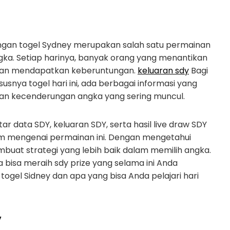
dengan togel Sydney merupakan salah satu permainan
gka. Setiap harinya, banyak orang yang menantikan
apan mendapatkan keberuntungan.
keluaran sdy
Bagi
usnya togel hari ini, ada berbagai informasi yang
n kecenderungan angka yang sering muncul.
ar data SDY, keluaran SDY, serta hasil live draw SDY
m mengenai permainan ini. Dengan mengetahui
mbuat strategi yang lebih baik dalam memilih angka.
a bisa meraih sdy prize yang selama ini Anda
 togel Sidney dan apa yang bisa Anda pelajari hari
y