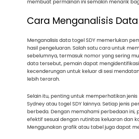
membuat permainan ini semakin menarik bag
Cara Menganalisis Data
Menganalisis data togel SDY memerlukan pe
hasil pengeluaran. Salah satu cara untuk me
sebelumnya, termasuk nomor yang sering mu
data tersebut, pemain dapat mengidentifikas
kecenderungan untuk keluar di sesi mendata
lebih terarah.
Selain itu, penting untuk memperhatikan jenis
Sydney atau togel SDY lainnya. Setiap jenis pe
berbeda. Dengan memahami perbedaan ini, 
efektif sesuai dengan rutinitas keluaran dan ka
Menggunakan grafik atau tabel juga dapat