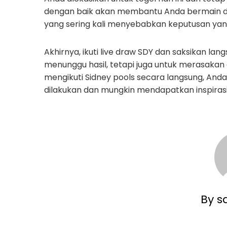
dengan baik akan membantu Anda bermain de
yang sering kali menyebabkan keputusan yang
Akhirnya, ikuti live draw SDY dan saksikan la
menunggu hasil, tetapi juga untuk merasaka
mengikuti Sidney pools secara langsung, And
dilakukan dan mungkin mendapatkan inspirasi
By s