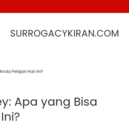
SURROGACYKIRAN.COM
nda Pelajari Hari Ini?
ey: Apa yang Bisa
Ini?