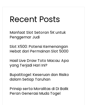
Recent Posts
Manfaat Slot Setoran 5K untuk
Penggemar Judi
Slot X500: Potensi Kemenangan
Hebat dari Permainan Slot 5000
Hasil Live Draw Toto Macau: Apa
yang Terjadi Hari Ini?
Bupatitogel: Keseruan dan Risiko
dalam Setiap Taruhan
Prinsip serta Moralitas di Di Balik
Peran Generasi Muda Togel