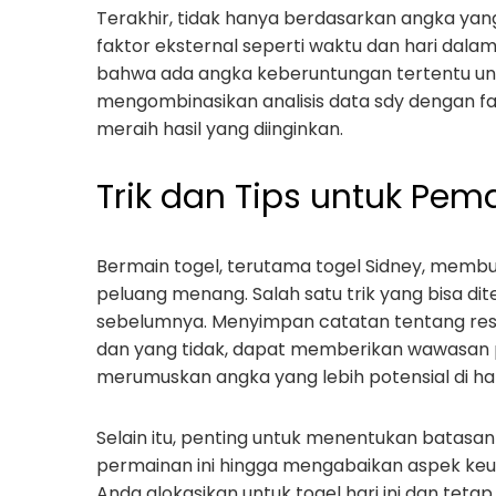
Terakhir, tidak hanya berdasarkan angka ya
faktor eksternal seperti waktu dan hari dala
bahwa ada angka keberuntungan tertentu untu
mengombinasikan analisis data sdy dengan fa
meraih hasil yang diinginkan.
Trik dan Tips untuk Pem
Bermain togel, terutama togel Sidney, membu
peluang menang. Salah satu trik yang bisa d
sebelumnya. Menyimpan catatan tentang res
dan yang tidak, dapat memberikan wawasan p
merumuskan angka yang lebih potensial di hari
Selain itu, penting untuk menentukan batasa
permainan ini hingga mengabaikan aspek keu
Anda alokasikan untuk togel hari ini dan tet