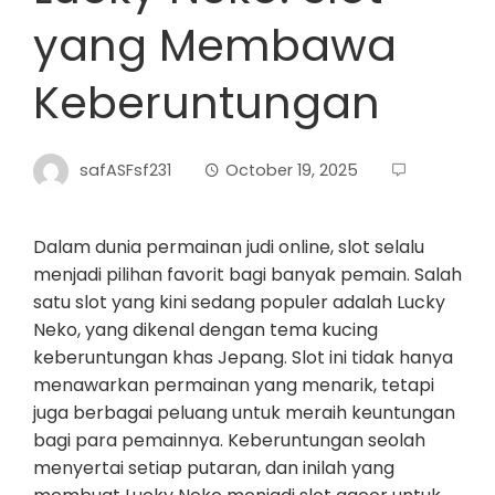
yang Membawa
Keberuntungan
safASFsf231
October 19, 2025
Dalam dunia permainan judi online, slot selalu
menjadi pilihan favorit bagi banyak pemain. Salah
satu slot yang kini sedang populer adalah Lucky
Neko, yang dikenal dengan tema kucing
keberuntungan khas Jepang. Slot ini tidak hanya
menawarkan permainan yang menarik, tetapi
juga berbagai peluang untuk meraih keuntungan
bagi para pemainnya. Keberuntungan seolah
menyertai setiap putaran, dan inilah yang