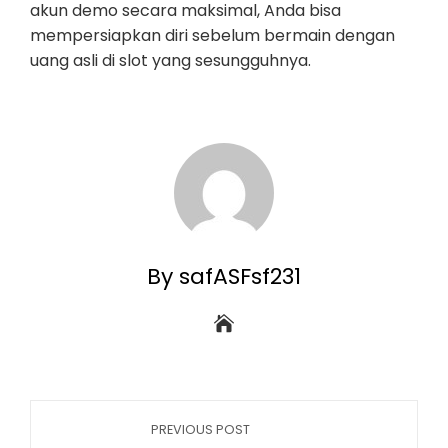
akun demo secara maksimal, Anda bisa
mempersiapkan diri sebelum bermain dengan
uang asli di slot yang sesungguhnya.
By safASFsf231
PREVIOUS POST