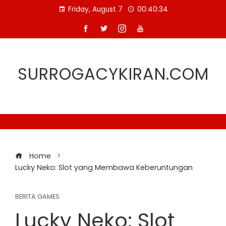
Skip
Friday, August 7
00:40:34
to
content
SURROGACYKIRAN.COM
Home
Lucky Neko: Slot yang Membawa Keberuntungan
BERITA GAMES
Lucky Neko: Slot