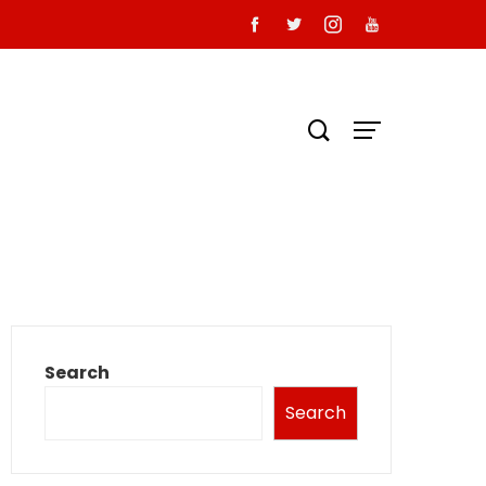
Search
Search