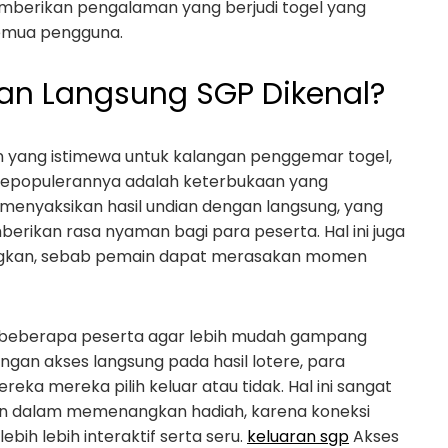
emberikan pengalaman yang berjudi togel yang
emua pengguna.
n Langsung SGP Dikenal?
n yang istimewa untuk kalangan penggemar togel,
 kepopulerannya adalah keterbukaan yang
t menyaksikan hasil undian dengan langsung, yang
ikan rasa nyaman bagi para peserta. Hal ini juga
ngkan, sebab pemain dapat merasakan momen
n beberapa peserta agar lebih mudah gampang
gan akses langsung pada hasil lotere, para
eka mereka pilih keluar atau tidak. Hal ini sangat
ain dalam memenangkan hadiah, karena koneksi
bih lebih interaktif serta seru.
keluaran sgp
Akses