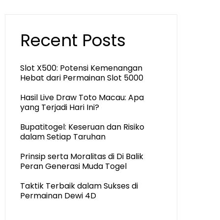
Recent Posts
Slot X500: Potensi Kemenangan
Hebat dari Permainan Slot 5000
Hasil Live Draw Toto Macau: Apa
yang Terjadi Hari Ini?
Bupatitogel: Keseruan dan Risiko
dalam Setiap Taruhan
Prinsip serta Moralitas di Di Balik
Peran Generasi Muda Togel
Taktik Terbaik dalam Sukses di
Permainan Dewi 4D