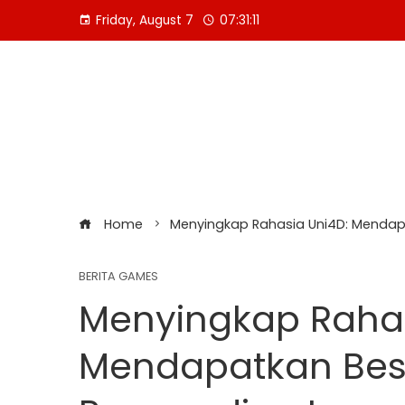
Skip
Friday, August 7
07:31:12
to
content
Home
Menyingkap Rahasia Uni4D: Mendap
BERITA GAMES
Menyingkap Rahas
Mendapatkan Bes