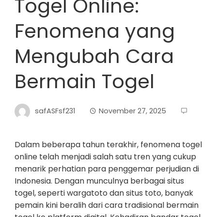
Togel Online:
Fenomena yang
Mengubah Cara
Bermain Togel
safASFsf231
November 27, 2025
Dalam beberapa tahun terakhir, fenomena togel
online telah menjadi salah satu tren yang cukup
menarik perhatian para penggemar perjudian di
Indonesia. Dengan munculnya berbagai situs
togel, seperti wargatoto dan situs toto, banyak
pemain kini beralih dari cara tradisional bermain