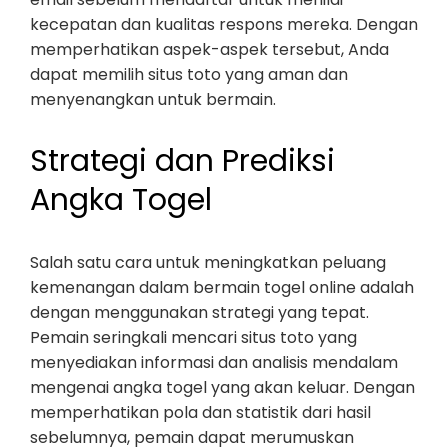
kecepatan dan kualitas respons mereka. Dengan
memperhatikan aspek-aspek tersebut, Anda
dapat memilih situs toto yang aman dan
menyenangkan untuk bermain.
Strategi dan Prediksi
Angka Togel
Salah satu cara untuk meningkatkan peluang
kemenangan dalam bermain togel online adalah
dengan menggunakan strategi yang tepat.
Pemain seringkali mencari situs toto yang
menyediakan informasi dan analisis mendalam
mengenai angka togel yang akan keluar. Dengan
memperhatikan pola dan statistik dari hasil
sebelumnya, pemain dapat merumuskan