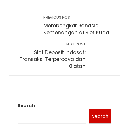
PREVIOUS POST
Membongkar Rahasia
Kemenangan di Slot Kuda
NEXT POST
Slot Deposit Indosat:
Transaksi Terpercaya dan
Kilatan
Search
Search