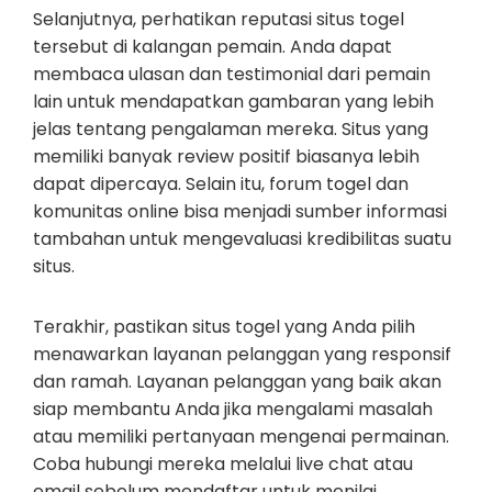
Selanjutnya, perhatikan reputasi situs togel
tersebut di kalangan pemain. Anda dapat
membaca ulasan dan testimonial dari pemain
lain untuk mendapatkan gambaran yang lebih
jelas tentang pengalaman mereka. Situs yang
memiliki banyak review positif biasanya lebih
dapat dipercaya. Selain itu, forum togel dan
komunitas online bisa menjadi sumber informasi
tambahan untuk mengevaluasi kredibilitas suatu
situs.
Terakhir, pastikan situs togel yang Anda pilih
menawarkan layanan pelanggan yang responsif
dan ramah. Layanan pelanggan yang baik akan
siap membantu Anda jika mengalami masalah
atau memiliki pertanyaan mengenai permainan.
Coba hubungi mereka melalui live chat atau
email sebelum mendaftar untuk menilai