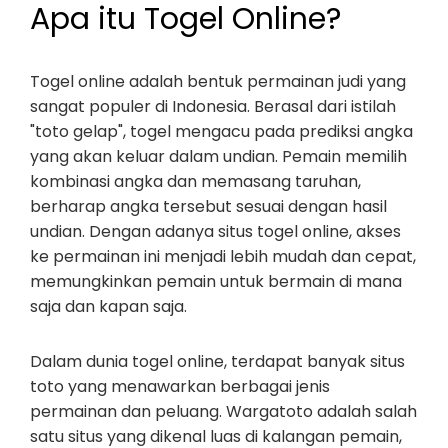
Apa itu Togel Online?
Togel online adalah bentuk permainan judi yang
sangat populer di Indonesia. Berasal dari istilah
"toto gelap", togel mengacu pada prediksi angka
yang akan keluar dalam undian. Pemain memilih
kombinasi angka dan memasang taruhan,
berharap angka tersebut sesuai dengan hasil
undian. Dengan adanya situs togel online, akses
ke permainan ini menjadi lebih mudah dan cepat,
memungkinkan pemain untuk bermain di mana
saja dan kapan saja.
Dalam dunia togel online, terdapat banyak situs
toto yang menawarkan berbagai jenis
permainan dan peluang. Wargatoto adalah salah
satu situs yang dikenal luas di kalangan pemain,