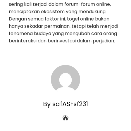
sering kali terjadi dalam forum-forum online,
menciptakan ekosistem yang mendukung.
Dengan semua faktor ini, togel online bukan
hanya sekadar permainan, tetapi telah menjadi
fenomena budaya yang mengubah cara orang
berinteraksi dan berinvestasi dalam perjudian.
By safASFsf231