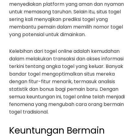
menyediakan platform yang aman dan nyaman
untuk memasang taruhan. Selain itu, situs togel
sering kali menyajikan prediksi togel yang
membantu pemain dalam memilih nomor togel
yang potensial untuk dimainkan.
Kelebihan dari togel online adalah kemudahan
dalam melakukan transaksi dan akses informasi
terkini tentang angka togel yang keluar. Banyak
bandar togel mengoptimalkan situs mereka
dengan fitur-fitur menarik, termasuk analisis
statistik dan bonus bagi pemain baru. Dengan
semua keuntungan ini, togel online telah menjadi
fenomena yang mengubah cara orang bermain
togel tradisional.
Keuntungan Bermain