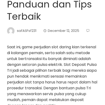
Panduan dan Tips
Terbaik
safASFsf231
December 12, 2025
Saat ini, game perjudian slot daring kian terkenal
di kalangan pemain, serta salah satu metode
untuk bertransaksi itu banyak diminati adalah
dengan setoran pulsa elektrik. Slot Deposit Pulsa
Tri jadi sebagai pilihan terbaik bagi mereka siapa
pun hendak menikmati sensasi memainkan
perjudian slot tanpa harus harus repot dalam hal
prosedur transaksi. Dengan bantuan pulsa Tri
yang menawarkan servis pulsa yang cukup
mudah, pemain dapat melakukan deposit