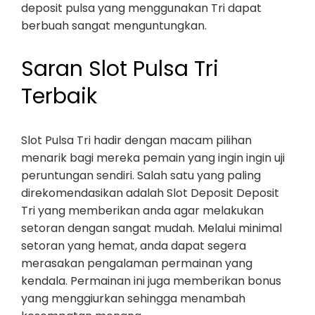
deposit pulsa yang menggunakan Tri dapat
berbuah sangat menguntungkan.
Saran Slot Pulsa Tri
Terbaik
Slot Pulsa Tri hadir dengan macam pilihan
menarik bagi mereka pemain yang ingin ingin uji
peruntungan sendiri. Salah satu yang paling
direkomendasikan adalah Slot Deposit Deposit
Tri yang memberikan anda agar melakukan
setoran dengan sangat mudah. Melalui minimal
setoran yang hemat, anda dapat segera
merasakan pengalaman permainan yang
kendala. Permainan ini juga memberikan bonus
yang menggiurkan sehingga menambah