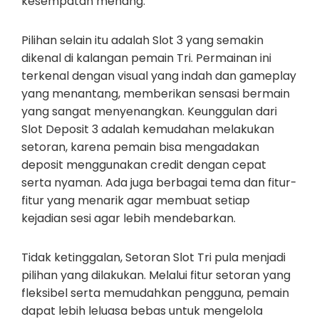
kesempatan menang.
Pilihan selain itu adalah Slot 3 yang semakin
dikenal di kalangan pemain Tri. Permainan ini
terkenal dengan visual yang indah dan gameplay
yang menantang, memberikan sensasi bermain
yang sangat menyenangkan. Keunggulan dari
Slot Deposit 3 adalah kemudahan melakukan
setoran, karena pemain bisa mengadakan
deposit menggunakan credit dengan cepat
serta nyaman. Ada juga berbagai tema dan fitur-
fitur yang menarik agar membuat setiap
kejadian sesi agar lebih mendebarkan.
Tidak ketinggalan, Setoran Slot Tri pula menjadi
pilihan yang dilakukan. Melalui fitur setoran yang
fleksibel serta memudahkan pengguna, pemain
dapat lebih leluasa bebas untuk mengelola