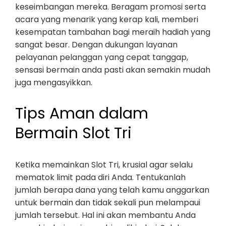
keseimbangan mereka. Beragam promosi serta
acara yang menarik yang kerap kali, memberi
kesempatan tambahan bagi meraih hadiah yang
sangat besar. Dengan dukungan layanan
pelayanan pelanggan yang cepat tanggap,
sensasi bermain anda pasti akan semakin mudah
juga mengasyikkan.
Tips Aman dalam
Bermain Slot Tri
Ketika memainkan Slot Tri, krusial agar selalu
mematok limit pada diri Anda. Tentukanlah
jumlah berapa dana yang telah kamu anggarkan
untuk bermain dan tidak sekali pun melampaui
jumlah tersebut. Hal ini akan membantu Anda