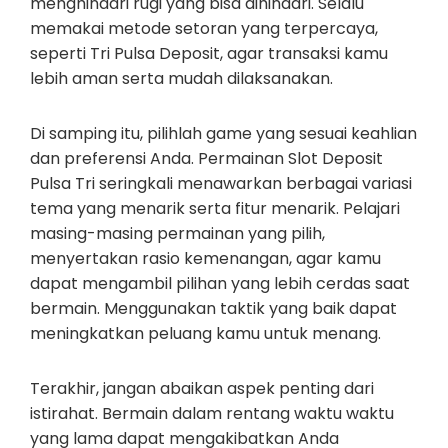
menghindari rugi yang bisa dihindari. Selalu
memakai metode setoran yang terpercaya,
seperti Tri Pulsa Deposit, agar transaksi kamu
lebih aman serta mudah dilaksanakan.
Di samping itu, pilihlah game yang sesuai keahlian
dan preferensi Anda. Permainan Slot Deposit
Pulsa Tri seringkali menawarkan berbagai variasi
tema yang menarik serta fitur menarik. Pelajari
masing-masing permainan yang pilih,
menyertakan rasio kemenangan, agar kamu
dapat mengambil pilihan yang lebih cerdas saat
bermain. Menggunakan taktik yang baik dapat
meningkatkan peluang kamu untuk menang.
Terakhir, jangan abaikan aspek penting dari
istirahat. Bermain dalam rentang waktu waktu
yang lama dapat mengakibatkan Anda