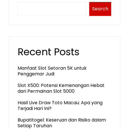
Search
Recent Posts
Manfaat Slot Setoran 5K untuk
Penggemar Judi
Slot X500: Potensi Kemenangan Hebat
dari Permainan Slot 5000
Hasil Live Draw Toto Macau: Apa yang
Terjadi Hari Ini?
Bupatitogel: Keseruan dan Risiko dalam
Setiap Taruhan