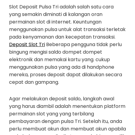
Slot Deposit Pulsa Tri adalah salah satu cara
yang semakin diminati di kalangan oran
permainan slot di internet. Keuntungan
menggunakan pulsa untuk alat transaksi terletak
pada kenyamanan dan kecepatan transaksi.
Deposit Slot Tri
Beberapa pengguna tidak perlu
bingung mengisi saldo dompet dompet
elektronik dan memakai kartu yang. cukup
menggunakan pulsa yang ada di handphone
mereka, proses deposit dapat dilakukan secara
cepat dan gampang.
Agar melakukan deposit saldo, langkah awal
yang harus diambil adalah menentukan platform
permainan slot yang yang terbilang
pembayaran dengan pulsa Tri. Setelah itu, anda
perlu membuat akun dan membuat akun apabila