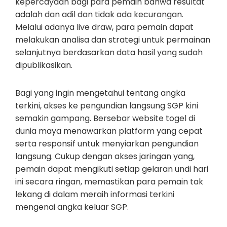
kepercayaan bagi para pemain bahwa resultat
adalah dan adil dan tidak ada kecurangan.
Melalui adanya live draw, para pemain dapat
melakukan analisa dan strategi untuk permainan
selanjutnya berdasarkan data hasil yang sudah
dipublikasikan.
Bagi yang ingin mengetahui tentang angka
terkini, akses ke pengundian langsung SGP kini
semakin gampang. Bersebar website togel di
dunia maya menawarkan platform yang cepat
serta responsif untuk menyiarkan pengundian
langsung. Cukup dengan akses jaringan yang,
pemain dapat mengikuti setiap gelaran undi hari
ini secara ringan, memastikan para pemain tak
lekang di dalam meraih informasi terkini
mengenai angka keluar SGP.