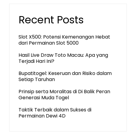
Recent Posts
Slot X500: Potensi Kemenangan Hebat
dari Permainan Slot 5000
Hasil Live Draw Toto Macau: Apa yang
Terjadi Hari Ini?
Bupatitogel: Keseruan dan Risiko dalam
Setiap Taruhan
Prinsip serta Moralitas di Di Balik Peran
Generasi Muda Togel
Taktik Terbaik dalam Sukses di
Permainan Dewi 4D