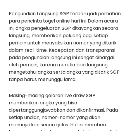
Pengundian Langsung SGP terbaru jadi perhatian
para pencinta togel online hari ini. Dalam acara
ini, angka pengeluaran SGP ditayangkan secara
langsung, memberikan peluang bagi setiap
pemain untuk menyaksikan nomor yang ditarik
dalam real-time. Kecepatan dan transparansi
pada pengundian langsung ini sangat dihargai
oleh pemain, karena mereka bisa langsung
mengetahui angka serta angka yang ditarik SGP
tanpa harus menunggu lama.
Masing-masing gelaran live draw SGP
memberikan angka yang bisa
dipertanggungjawabkan dan dikonfirmasi. Pada
setiap undian, nomor-nomor yang akan
menunjukkan secara jelas. Hal ini memberi