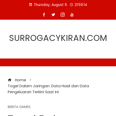
Skip
Thursday, August 6
21:59:15
to
content
SURROGACYKIRAN.COM
Home
Togel Dalam Jaringan: Data Hasil dan Data
Pengeluaran Terkini Saat Ini
BERITA GAMES