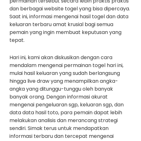
permainan tersebut secara lebih praktis praktis
dan berbagai website togel yang bisa dipercaya.
Saat ini, informasi mengenai hasil togel dan data
keluaran terbaru amat krusial bagi semua
pemain yang ingin membuat keputusan yang
tepat.
Hari ini, kami akan diskusikan dengan cara
mendalam mengenai permainan togel hari ini,
mulai hasil keluaran yang sudah berlangsung
hingga live draw yang menampilkan angka-
angka yang ditunggu-tunggu oleh banyak
banyak orang. Dengan informasi akurat
mengenai pengeluaran sgp, keluaran sgp, dan
data data hasil toto, para pemain dapat lebih
melakukan analisis dan merancang strategi
sendiri. Simak terus untuk mendapatkan
informasi terbaru dan tercepat mengenai