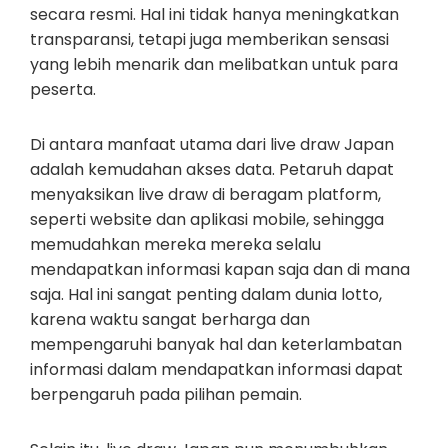
secara resmi. Hal ini tidak hanya meningkatkan
transparansi, tetapi juga memberikan sensasi
yang lebih menarik dan melibatkan untuk para
peserta.
Di antara manfaat utama dari live draw Japan
adalah kemudahan akses data. Petaruh dapat
menyaksikan live draw di beragam platform,
seperti website dan aplikasi mobile, sehingga
memudahkan mereka mereka selalu
mendapatkan informasi kapan saja dan di mana
saja. Hal ini sangat penting dalam dunia lotto,
karena waktu sangat berharga dan
mempengaruhi banyak hal dan keterlambatan
informasi dalam mendapatkan informasi dapat
berpengaruh pada pilihan pemain.