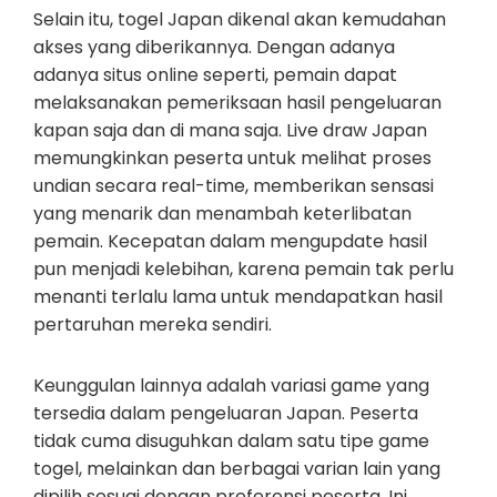
Selain itu, togel Japan dikenal akan kemudahan
akses yang diberikannya. Dengan adanya
adanya situs online seperti, pemain dapat
melaksanakan pemeriksaan hasil pengeluaran
kapan saja dan di mana saja. Live draw Japan
memungkinkan peserta untuk melihat proses
undian secara real-time, memberikan sensasi
yang menarik dan menambah keterlibatan
pemain. Kecepatan dalam mengupdate hasil
pun menjadi kelebihan, karena pemain tak perlu
menanti terlalu lama untuk mendapatkan hasil
pertaruhan mereka sendiri.
Keunggulan lainnya adalah variasi game yang
tersedia dalam pengeluaran Japan. Peserta
tidak cuma disuguhkan dalam satu tipe game
togel, melainkan dan berbagai varian lain yang
dipilih sesuai dengan preferensi peserta. Ini