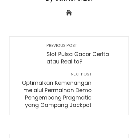
PREVIOUS POST
Slot Pulsa Gacor Cerita
atau Realita?
NEXT POST
Optimalkan Kemenangan
melalui Permainan Demo
Pengembang Pragmatic
yang Gampang Jackpot