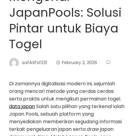
JapanPools: Solusi
Pintar untuk Biaya
Togel
safASFsf231
February 2, 2026
Di zamannya digitalisasi modern ini, sejumlah
orang mencari metode yang cerdas cerdas
serta praktis untuk mengikuti permainan togel.
data japan
Salah satu pilihan yang terkenal ialah
Japan Pools, sebuah platform yang
menyediakan memberikan segudang informasi
terkait pengeluaran japan serta draw japan