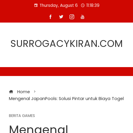
Skip
Thursday, August 6
11:18:40
to
content
SURROGACYKIRAN.COM
Home
Mengenal JapanPools: Solusi Pintar untuk Biaya Togel
BERITA GAMES
Mengenal