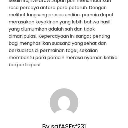
Selain itu, live draw Japan pun menumbuhkan
rasa percaya antara para petaruh. Dengan
melihat langsung proses undian, pemain dapat
merasakan keyakinan yang lebih bahwa hasil
yang diumumkan adalah sah dan tidak
dimanipulasi. Kepercayaan ini sangat penting
bagi menghasilkan suasana yang sehat dan
berkualitas di permainan togel, sekalian
membantu para pemain merasa nyaman ketika
berpartisipasi.
By safASFsf231