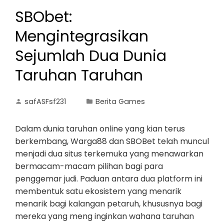
SBObet:
Mengintegrasikan
Sejumlah Dua Dunia
Taruhan Taruhan
safASFsf231
Berita Games
Dalam dunia taruhan online yang kian terus
berkembang, Warga88 dan SBOBet telah muncul
menjadi dua situs terkemuka yang menawarkan
bermacam-macam pilihan bagi para
penggemar judi. Paduan antara dua platform ini
membentuk satu ekosistem yang menarik
menarik bagi kalangan petaruh, khususnya bagi
mereka yang meng inginkan wahana taruhan