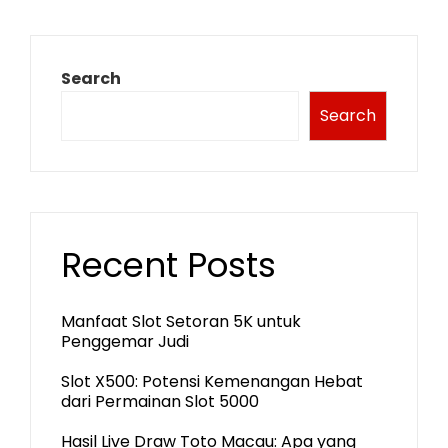
Search
Search
Recent Posts
Manfaat Slot Setoran 5K untuk
Penggemar Judi
Slot X500: Potensi Kemenangan Hebat
dari Permainan Slot 5000
Hasil Live Draw Toto Macau: Apa yang