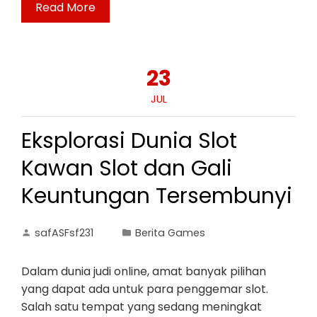
Read More
23
JUL
Eksplorasi Dunia Slot
Kawan Slot dan Gali
Keuntungan Tersembunyi
safASFsf231
Berita Games
Dalam dunia judi online, amat banyak pilihan
yang dapat ada untuk para penggemar slot.
Salah satu tempat yang sedang meningkat