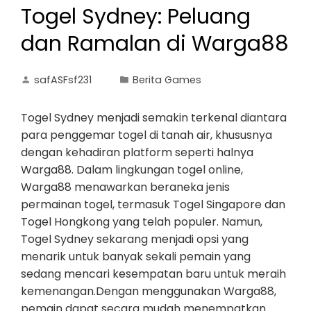
Togel Sydney: Peluang
dan Ramalan di Warga88
safASFsf231
Berita Games
Togel Sydney menjadi semakin terkenal diantara
para penggemar togel di tanah air, khususnya
dengan kehadiran platform seperti halnya
Warga88. Dalam lingkungan togel online,
Warga88 menawarkan beraneka jenis
permainan togel, termasuk Togel Singapore dan
Togel Hongkong yang telah populer. Namun,
Togel Sydney sekarang menjadi opsi yang
menarik untuk banyak sekali pemain yang
sedang mencari kesempatan baru untuk meraih
kemenangan.Dengan menggunakan Warga88,
pemain dapat secara mudah menempatkan