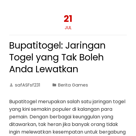
21
JUL
Bupatitogel: Jaringan
Togel yang Tak Boleh
Anda Lewatkan
safASFsf231
Berita Games
Bupatitogel merupakan salah satu jaringan togel
yang kini semakin populer di kalangan para
pemain. Dengan berbagai keunggulan yang
ditawarkan, tak heran jika banyak orang tidak
ingin melewatkan kesempatan untuk bergabung