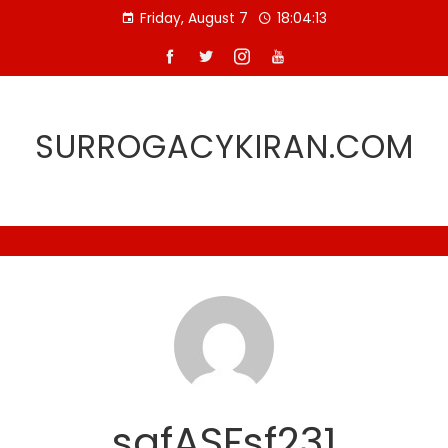
Skip
Friday, August 7
18:04:13
to
content
SURROGACYKIRAN.COM
safASFsf231