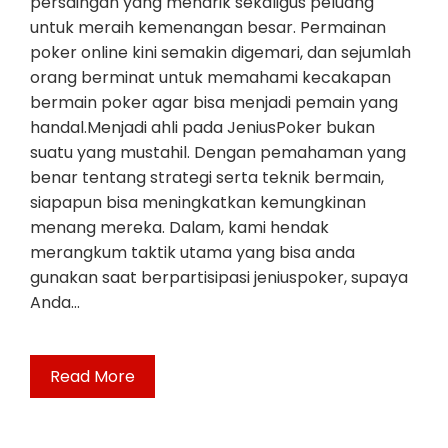
persaingan yang menarik sekaligus peluang
untuk meraih kemenangan besar. Permainan
poker online kini semakin digemari, dan sejumlah
orang berminat untuk memahami kecakapan
bermain poker agar bisa menjadi pemain yang
handal.Menjadi ahli pada JeniusPoker bukan
suatu yang mustahil. Dengan pemahaman yang
benar tentang strategi serta teknik bermain,
siapapun bisa meningkatkan kemungkinan
menang mereka. Dalam, kami hendak
merangkum taktik utama yang bisa anda
gunakan saat berpartisipasi jeniuspoker, supaya
Anda…
Read More