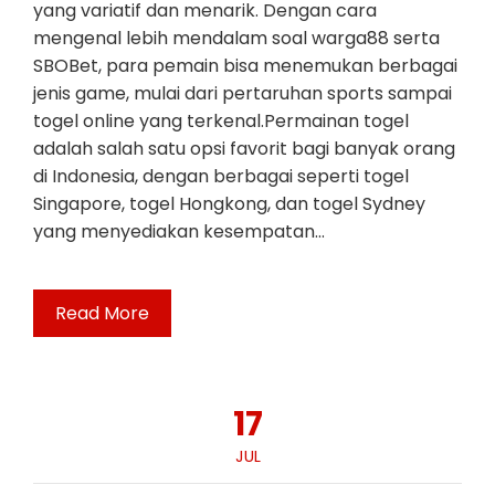
yang variatif dan menarik. Dengan cara
mengenal lebih mendalam soal warga88 serta
SBOBet, para pemain bisa menemukan berbagai
jenis game, mulai dari pertaruhan sports sampai
togel online yang terkenal.Permainan togel
adalah salah satu opsi favorit bagi banyak orang
di Indonesia, dengan berbagai seperti togel
Singapore, togel Hongkong, dan togel Sydney
yang menyediakan kesempatan…
Read More
17
JUL