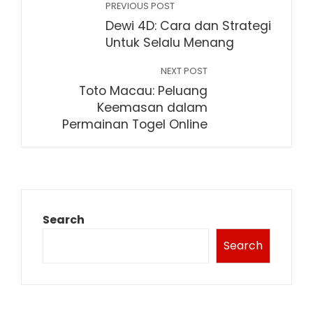
PREVIOUS POST
Dewi 4D: Cara dan Strategi
Untuk Selalu Menang
NEXT POST
Toto Macau: Peluang
Keemasan dalam
Permainan Togel Online
Search
Search