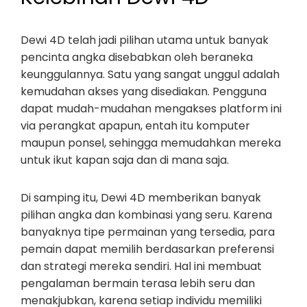
Dewi 4D telah jadi pilihan utama untuk banyak
pencinta angka disebabkan oleh beraneka
keunggulannya. Satu yang sangat unggul adalah
kemudahan akses yang disediakan. Pengguna
dapat mudah-mudahan mengakses platform ini
via perangkat apapun, entah itu komputer
maupun ponsel, sehingga memudahkan mereka
untuk ikut kapan saja dan di mana saja.
Di samping itu, Dewi 4D memberikan banyak
pilihan angka dan kombinasi yang seru. Karena
banyaknya tipe permainan yang tersedia, para
pemain dapat memilih berdasarkan preferensi
dan strategi mereka sendiri. Hal ini membuat
pengalaman bermain terasa lebih seru dan
menakjubkan, karena setiap individu memiliki