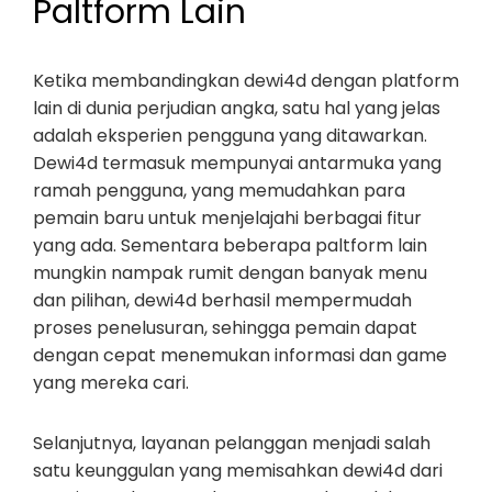
Paltform Lain
Ketika membandingkan dewi4d dengan platform
lain di dunia perjudian angka, satu hal yang jelas
adalah eksperien pengguna yang ditawarkan.
Dewi4d termasuk mempunyai antarmuka yang
ramah pengguna, yang memudahkan para
pemain baru untuk menjelajahi berbagai fitur
yang ada. Sementara beberapa paltform lain
mungkin nampak rumit dengan banyak menu
dan pilihan, dewi4d berhasil mempermudah
proses penelusuran, sehingga pemain dapat
dengan cepat menemukan informasi dan game
yang mereka cari.
Selanjutnya, layanan pelanggan menjadi salah
satu keunggulan yang memisahkan dewi4d dari