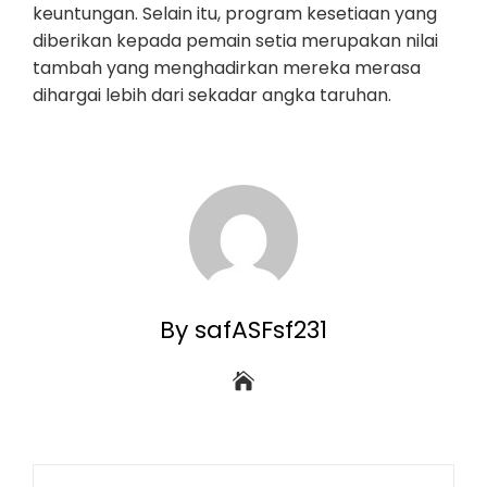
keuntungan. Selain itu, program kesetiaan yang
diberikan kepada pemain setia merupakan nilai
tambah yang menghadirkan mereka merasa
dihargai lebih dari sekadar angka taruhan.
By safASFsf231