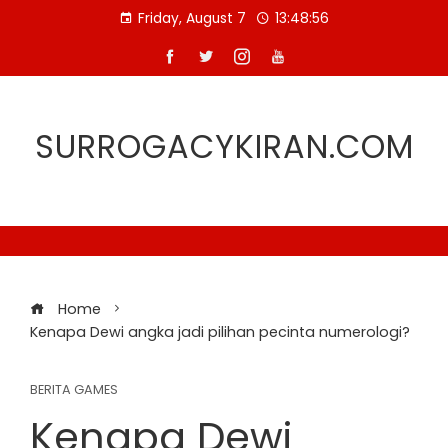
Skip
Friday, August 7
13:48:57
to
content
SURROGACYKIRAN.COM
Home
Kenapa Dewi angka jadi pilihan pecinta numerologi?
BERITA GAMES
Kenapa Dewi