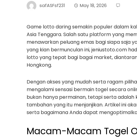
safASFsf231
May 18, 2026
Game lotto daring semakin populer dalam kal
Asia Tenggara. Salah satu platform yang mem
menawarkan peluang emas bagi siapa saja yan
yang kian bermunculan ini, jeniustoto.com h
lotto yang tepat bagi bagai market, diantaran
Hongkong.
Dengan akses yang mudah serta ragam pilihan 
mengalami sensasi bermain togel secara on
bukan hanya permainan, tetapi serta adala
tambahan yang itu menjanjikan. Artikel ini 
serta bagaimana Anda dapat mengoptimalkan
Macam-Macam Togel O