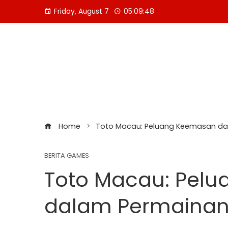
Skip
Friday, August 7
05:09:48
to
content
Home
Toto Macau: Peluang Keemasan da
BERITA GAMES
Toto Macau: Pel
dalam Permainan 