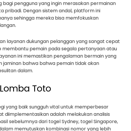
ing bagi pengguna yang ingin merasakan permainan
pribadi. Dengan sistem andal, platform ini
unanya sehingga mereka bisa memfokuskan
langan.
iaan layanan dukungan pelanggan yang sangat cepat
iap membantu pemain pada segala pertanyaan atau
 layanan ini memastikan pengalaman bermain yang
 jaminan bahwa bahwa pemain tidak akan
sulitan dalam.
 Lomba Toto
egi yang baik sungguh vital untuk memperbesar
t diimplementasikan adalah melakukan analisis
sil sebelumnya dari togel Sydney, togel Singapore,
dalam memutuskan kombinasi nomor yang lebih