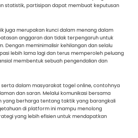
 statistik, partisipan dapat membuat keputusan
aik juga merupakan kunci dalam menang dalam
atasan anggaran dan tidak terpengaruh untuk
. Dengan meminimalisir kehilangan dan selalu
sipasi lebih lama lagi dan terus memperoleh peluang
finansial membentuk sebuah pengendalian dan
ut serta dalam masyarakat togel online, contohnya
laman dan saran. Melalui komunikasi bersama
n yang berharga tentang taktik yang barangkali
engetahuan di platform ini mampu menolong
egi yang lebih efisien untuk mendapatkan