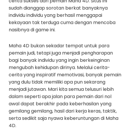
cerita sukses dari pemain Maha 4D. Situs ini
sudah dianggap sorotan berkat banyaknya
individu individu yang berhasil menggapai
kekayaan tak terduga cuma dengan mencoba
nasibnya di game ini.
Maha 4D bukan sekadar tempat untuk para
pemain judi, tetapi juga menjadi pengharapan
bagi banyak individu yang ingin berkeinginan
mengubah kehidupan dirinya. Melalui cerita-
cerita yang inspiratif memotivasi, banyak pemain
yang dulu tidak memiliki apa pun sekarang
menjadi jutawan. Mari kita semua telusuri lebih
dalam seperti apa jalan para pemain dari nol
awal dapat berakhir pada keberhasilan yang
gemilang gemilang, hasil dari kerja keras, taktik,
serta sedikit saja nyawa keberuntungan di Maha
4D.