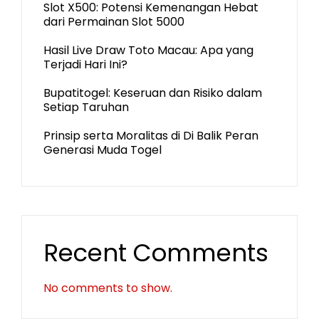
Slot X500: Potensi Kemenangan Hebat
dari Permainan Slot 5000
Hasil Live Draw Toto Macau: Apa yang
Terjadi Hari Ini?
Bupatitogel: Keseruan dan Risiko dalam
Setiap Taruhan
Prinsip serta Moralitas di Di Balik Peran
Generasi Muda Togel
Recent Comments
No comments to show.