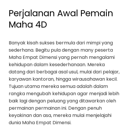
Perjalanan Awal Pemain
Maha 4D
Banyak kisah sukses bermula dari mimpi yang
sederhana. Begitu pula dengan many peserta
Maha Empat Dimensi yang pernah mengalami
kehidupan dalam kesederhanaan. Mereka
datang dari berbagai asal usul, mulai dari pelajar,
karyawan kantoran, hingga wirausahawan kecil.
Tujuan utama mereka semua adalah dalam
rangka mengubah kehidupan agar menjadi lebih
baik lagi dengan peluang yang ditawarkan oleh
permainan permainan ini. Dengan penuh
keyakinan dan asa, mereka mulai menjelajahi
dunia Maha Empat Dimensi.