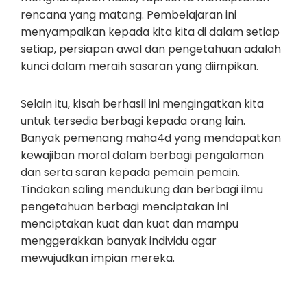
rencana yang matang. Pembelajaran ini
menyampaikan kepada kita kita di dalam setiap
setiap, persiapan awal dan pengetahuan adalah
kunci dalam meraih sasaran yang diimpikan.
Selain itu, kisah berhasil ini mengingatkan kita
untuk tersedia berbagi kepada orang lain.
Banyak pemenang maha4d yang mendapatkan
kewajiban moral dalam berbagi pengalaman
dan serta saran kepada pemain pemain.
Tindakan saling mendukung dan berbagi ilmu
pengetahuan berbagi menciptakan ini
menciptakan kuat dan kuat dan mampu
menggerakkan banyak individu agar
mewujudkan impian mereka.