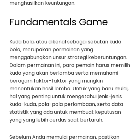
menghasilkan keuntungan.
Fundamentals Game
Kuda bola, atau dikenal sebagai sebutan kuda
bola, merupakan permainan yang
menggabungkan unsur strategi keberuntungan.
Dalam permainan ini, para pemain harus memilih
kuda yang akan berlomba serta memahami
beragam faktor-faktor yang mungkin
menentukan hasil lomba. Untuk yang baru mulai,
hal yang penting untuk mengetahui jenis-jenis
kuda-kuda, pola-pola perlombaan, serta data
statistik yang ada untuk membuat keputusan
yang yang lebih cerdas saat bertaruh.
Sebelum Anda memulai permainan, pastikan