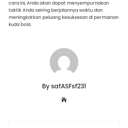
cara ini, Anda akan dapat menyempurnakan
taktik Anda seiring berjalannya waktu dan
meningkatkan peluang kesuksesan di permainan
kuda bola.
By safASFsf231