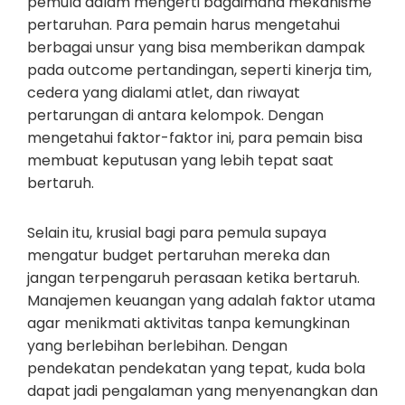
pemula dalam mengerti bagaimana mekanisme
pertaruhan. Para pemain harus mengetahui
berbagai unsur yang bisa memberikan dampak
pada outcome pertandingan, seperti kinerja tim,
cedera yang dialami atlet, dan riwayat
pertarungan di antara kelompok. Dengan
mengetahui faktor-faktor ini, para pemain bisa
membuat keputusan yang lebih tepat saat
bertaruh.
Selain itu, krusial bagi para pemula supaya
mengatur budget pertaruhan mereka dan
jangan terpengaruh perasaan ketika bertaruh.
Manajemen keuangan yang adalah faktor utama
agar menikmati aktivitas tanpa kemungkinan
yang berlebihan berlebihan. Dengan
pendekatan pendekatan yang tepat, kuda bola
dapat jadi pengalaman yang menyenangkan dan