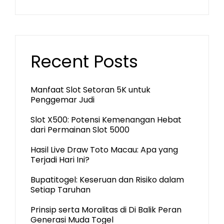
Recent Posts
Manfaat Slot Setoran 5K untuk
Penggemar Judi
Slot X500: Potensi Kemenangan Hebat
dari Permainan Slot 5000
Hasil Live Draw Toto Macau: Apa yang
Terjadi Hari Ini?
Bupatitogel: Keseruan dan Risiko dalam
Setiap Taruhan
Prinsip serta Moralitas di Di Balik Peran
Generasi Muda Togel