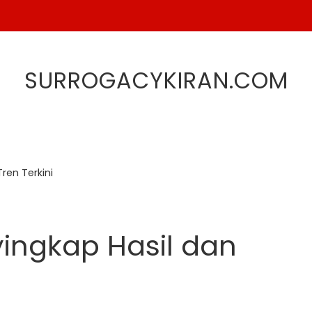
SURROGACYKIRAN.COM
ren Terkini
yingkap Hasil dan