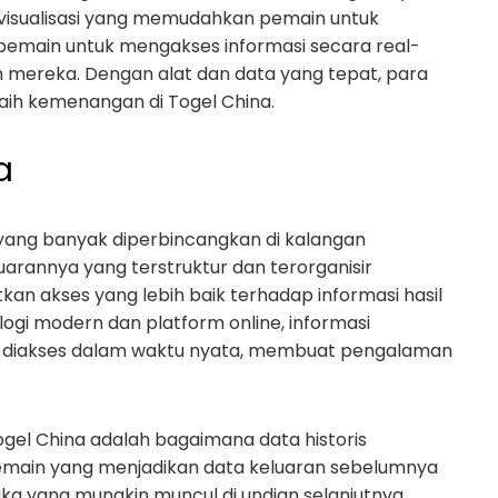
an visualisasi yang memudahkan pemain untuk
emain untuk mengakses informasi secara real-
mereka. Dengan alat dan data yang tepat, para
aih kemenangan di Togel China.
a
 yang banyak diperbincangkan di kalangan
rannya yang terstruktur dan terorganisir
 akses yang lebih baik terhadap informasi hasil
ogi modern dan platform online, informasi
 diakses dalam waktu nyata, membuat pengalaman
ogel China adalah bagaimana data historis
pemain yang menjadikan data keluaran sebelumnya
a yang mungkin muncul di undian selanjutnya.