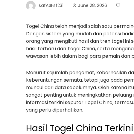
safASFsf231
June 28, 2026
Togel China telah menjadi salah satu permai
Dengan sistem yang mudah dan potensi hadia
orang yang mengikuti hasil dan tren togel ini 
hasil terbaru dari Togel China, serta mengan
wawasan lebih dalam bagi para pemain dan 
Menurut sejumlah pengamat, keberhasilan d
keberuntungan semata, tetapi juga pada pe
muncul dari data sebelumnya. Oleh karena it
sangat penting untuk meningkatkan peluang 
informasi terkini seputar Togel China, termas
yang perlu diperhatikan.
Hasil Togel China Terkini