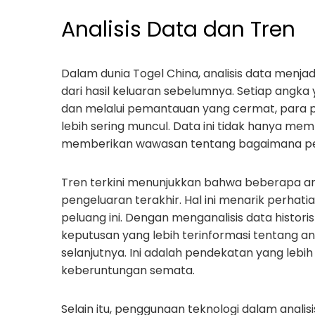
Analisis Data dan Tren
Dalam dunia Togel China, analisis data menj
dari hasil keluaran sebelumnya. Setiap angka 
dan melalui pemantauan yang cermat, para 
lebih sering muncul. Data ini tidak hanya me
memberikan wawasan tentang bagaimana perm
Tren terkini menunjukkan bahwa beberapa ang
pengeluaran terakhir. Hal ini menarik perha
peluang ini. Dengan menganalisis data histor
keputusan yang lebih terinformasi tentang a
selanjutnya. Ini adalah pendekatan yang leb
keberuntungan semata.
Selain itu, penggunaan teknologi dalam anal