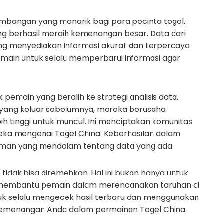
embangan yang menarik bagi para pecinta togel.
g berhasil meraih kemenangan besar. Data dari
 yang menyediakan informasi akurat dan terpercaya
emain untuk selalu memperbarui informasi agar
pemain yang beralih ke strategi analisis data.
yang keluar sebelumnya, mereka berusaha
h tinggi untuk muncul. Ini menciptakan komunitas
ereka mengenai Togel China. Keberhasilan dalam
ahaman yang mendalam tentang data yang ada.
i tidak bisa diremehkan. Hal ini bukan hanya untuk
 membantu pemain dalam merencanakan taruhan di
uk selalu mengecek hasil terbaru dan menggunakan
kemenangan Anda dalam permainan Togel China.