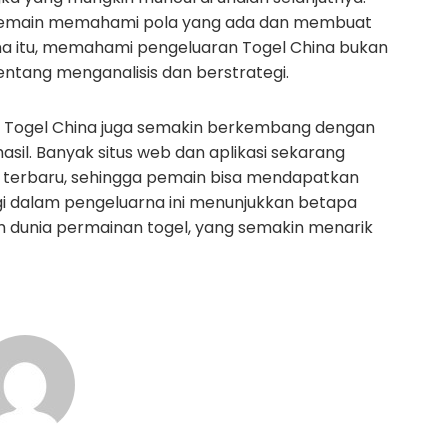
 pemain memahami pola yang ada dan membuat
ena itu, memahami pengeluaran Togel China bukan
tentang menganalisis dan berstrategi.
a Togel China juga semakin berkembang dengan
il. Banyak situs web dan aplikasi sekarang
l terbaru, sehingga pemain bisa mendapatkan
ogi dalam pengeluarna ini menunjukkan betapa
m dunia permainan togel, yang semakin menarik