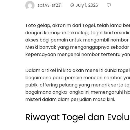
safASFsf231
July 1, 2026
Toto gelap, akronim dari Togel, telah lama bera
dengan kemajuan teknologi, togel kini ters
akses bagi pemain untuk mengambil nombor b
Meski banyak yang menganggapnya sekadar s
kepercayaan mengenai nombor tertentu yang
Dalam artikel ini kita akan meneliti dunia toge
bagaimana para pemain mencari nombor yang l
pubik, offering peluang yang menarik serta tant
bagaimana angka-angka ini memengaruhi hid
misteri dalam alam perjudian masa kini.
Riwayat Togel dan Evolu