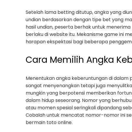
Setelah lama betting ditutup, angka yang diun
undian berdasarkan dengan tipe bet yang mau
hasil undian, peserta berhak untuk menerim
berlaku di website itu. Mekanisme game ini 
harapan ekspektasi bagi beberapa penggemar 
Cara Memilih Angka Ke
Menentukan angka keberuntungan di dalam p
sangat menyenangkan tetapi juga menyulitka
mungkin yang berpotensi memberikan fortu
dalam hidup seseorang. Nomor yang berhubung
atau momen spesial seringkali dipandang s
Cobalah untuk mencatat nomor-nomor ini s
bermain toto online.