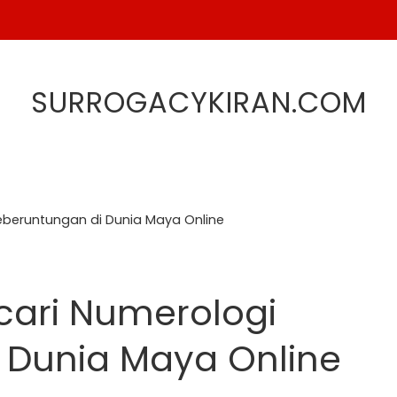
SURROGACYKIRAN.COM
keberuntungan di Dunia Maya Online
ncari Numerologi
 Dunia Maya Online