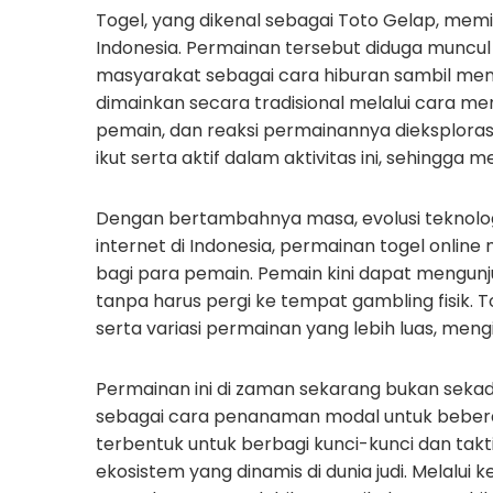
Togel, yang dikenal sebagai Toto Gelap, memil
Indonesia. Permainan tersebut diduga muncul 
masyarakat sebagai cara hiburan sambil men
dimainkan secara tradisional melalui cara me
pemain, dan reaksi permainannya dieksplora
ikut serta aktif dalam aktivitas ini, sehingga
Dengan bertambahnya masa, evolusi teknolog
internet di Indonesia, permainan togel onl
bagi para pemain. Pemain kini dapat mengunju
tanpa harus pergi ke tempat gambling fisik
serta variasi permainan yang lebih luas, mengi
Permainan ini di zaman sekarang bukan sekada
sebagai cara penanaman modal untuk beberap
terbentuk untuk berbagi kunci-kunci dan tak
ekosistem yang dinamis di dunia judi. Melalui