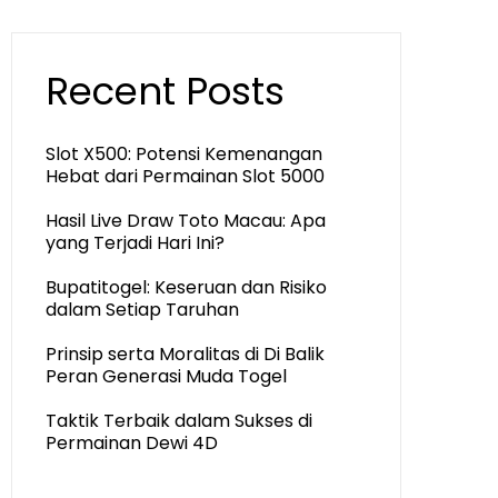
Recent Posts
Slot X500: Potensi Kemenangan
Hebat dari Permainan Slot 5000
Hasil Live Draw Toto Macau: Apa
yang Terjadi Hari Ini?
Bupatitogel: Keseruan dan Risiko
dalam Setiap Taruhan
Prinsip serta Moralitas di Di Balik
Peran Generasi Muda Togel
Taktik Terbaik dalam Sukses di
Permainan Dewi 4D