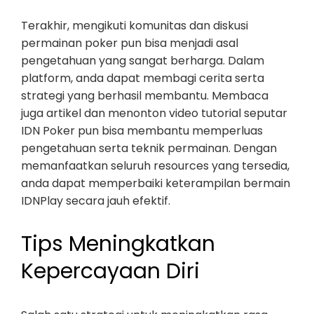
Terakhir, mengikuti komunitas dan diskusi
permainan poker pun bisa menjadi asal
pengetahuan yang sangat berharga. Dalam
platform, anda dapat membagi cerita serta
strategi yang berhasil membantu. Membaca
juga artikel dan menonton video tutorial seputar
IDN Poker pun bisa membantu memperluas
pengetahuan serta teknik permainan. Dengan
memanfaatkan seluruh resources yang tersedia,
anda dapat memperbaiki keterampilan bermain
IDNPlay secara jauh efektif.
Tips Meningkatkan
Kepercayaan Diri