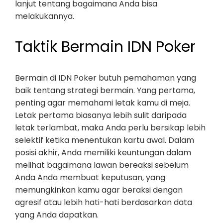
lanjut tentang bagaimana Anda bisa
melakukannya.
Taktik Bermain IDN Poker
Bermain di IDN Poker butuh pemahaman yang
baik tentang strategi bermain. Yang pertama,
penting agar memahami letak kamu di meja.
Letak pertama biasanya lebih sulit daripada
letak terlambat, maka Anda perlu bersikap lebih
selektif ketika menentukan kartu awal. Dalam
posisi akhir, Anda memiliki keuntungan dalam
melihat bagaimana lawan bereaksi sebelum
Anda Anda membuat keputusan, yang
memungkinkan kamu agar beraksi dengan
agresif atau lebih hati-hati berdasarkan data
yang Anda dapatkan.