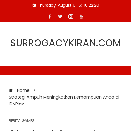
Skip
Thursday, August 6
16:22:20
to
content
SURROGACYKIRAN.COM
Home
Strategi Ampuh Meningkatkan Kemampuan Anda di
IDNPlay
BERITA GAMES