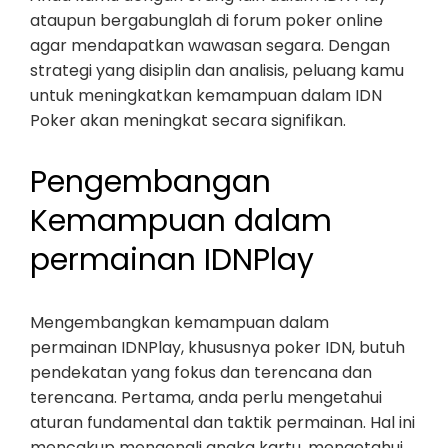
ataupun bergabunglah di forum poker online
agar mendapatkan wawasan segara. Dengan
strategi yang disiplin dan analisis, peluang kamu
untuk meningkatkan kemampuan dalam IDN
Poker akan meningkat secara signifikan.
Pengembangan
Kemampuan dalam
permainan IDNPlay
Mengembangkan kemampuan dalam
permainan IDNPlay, khususnya poker IDN, butuh
pendekatan yang fokus dan terencana dan
terencana. Pertama, anda perlu mengetahui
aturan fundamental dan taktik permainan. Hal ini
mencakup mengenali angka kartu, mengetahui