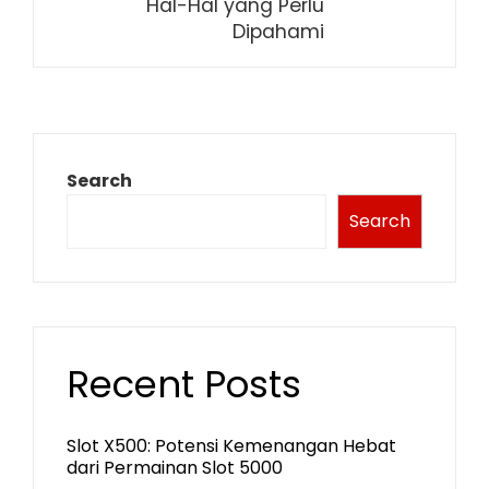
Hal-Hal yang Perlu
Dipahami
Search
Search
Recent Posts
Slot X500: Potensi Kemenangan Hebat
dari Permainan Slot 5000