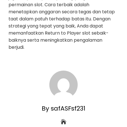
permainan slot. Cara terbaik adalah
menetapkan anggaran secara tegas dan tetap
taat dalam patuh terhadap batas itu. Dengan
strategi yang tepat yang baik, Anda dapat
memanfaatkan Return to Player slot sebaik-
baiknya serta meningkatkan pengalaman
berjudi.
By safASFsf231