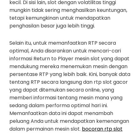
kecil. Di sisi lain, slot dengan volatilitas tinggi
mungkin tidak sering menghasilkan keuntungan,
tetapi kemungkinan untuk mendapatkan
penghasilan besar juga lebih tinggi.
Selain itu, untuk memanfaatkan RTP secara
optimal, Anda disarankan untuk mencari-cari
informasi Return to Player mesin slot yang dapat
mendukung mereka menemukan mesin dengan
persentase RTP yang lebih baik. Kini, banyak data
tentang RTP secara langsung dan rtp slot gacor
yang dapat ditemukan secara online, yang
memberi informasi tentang mesin mana yang
sedang dalam performa optimal hari ini.
Memanfaatkan data ini dapat menambah
peluang Anda untuk mendapatkan kemenangan
dalam permainan mesin slot.
bocoran rtp slot