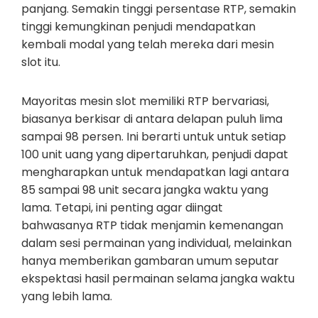
panjang. Semakin tinggi persentase RTP, semakin
tinggi kemungkinan penjudi mendapatkan
kembali modal yang telah mereka dari mesin
slot itu.
Mayoritas mesin slot memiliki RTP bervariasi,
biasanya berkisar di antara delapan puluh lima
sampai 98 persen. Ini berarti untuk untuk setiap
100 unit uang yang dipertaruhkan, penjudi dapat
mengharapkan untuk mendapatkan lagi antara
85 sampai 98 unit secara jangka waktu yang
lama. Tetapi, ini penting agar diingat
bahwasanya RTP tidak menjamin kemenangan
dalam sesi permainan yang individual, melainkan
hanya memberikan gambaran umum seputar
ekspektasi hasil permainan selama jangka waktu
yang lebih lama.