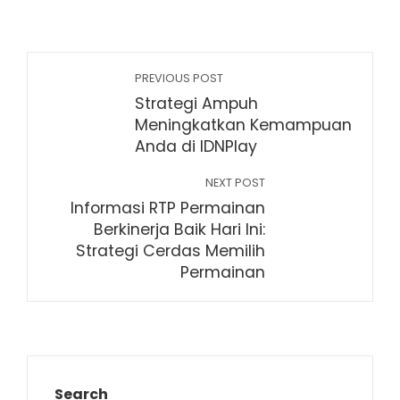
PREVIOUS POST
Strategi Ampuh
Meningkatkan Kemampuan
Anda di IDNPlay
NEXT POST
Informasi RTP Permainan
Berkinerja Baik Hari Ini:
Strategi Cerdas Memilih
Permainan
Search