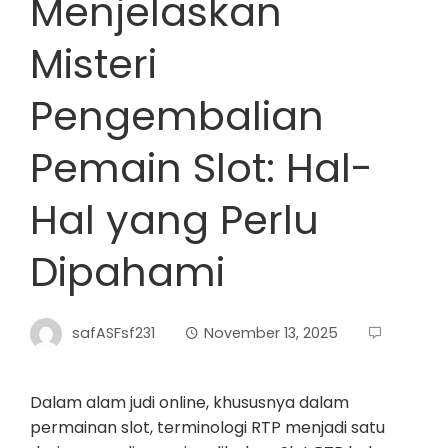
Menjelaskan
Misteri
Pengembalian
Pemain Slot: Hal-
Hal yang Perlu
Dipahami
safASFsf231
November 13, 2025
Dalam alam judi online, khususnya dalam
permainan slot, terminologi RTP menjadi satu