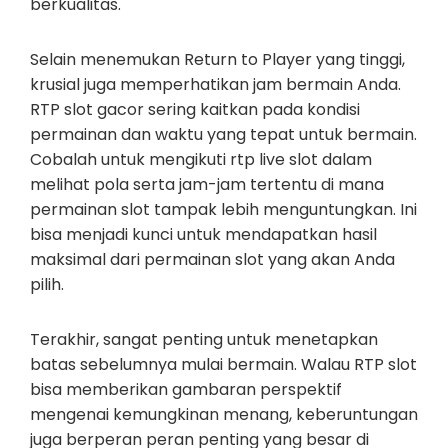
berkualitas.
Selain menemukan Return to Player yang tinggi,
krusial juga memperhatikan jam bermain Anda.
RTP slot gacor sering kaitkan pada kondisi
permainan dan waktu yang tepat untuk bermain.
Cobalah untuk mengikuti rtp live slot dalam
melihat pola serta jam-jam tertentu di mana
permainan slot tampak lebih menguntungkan. Ini
bisa menjadi kunci untuk mendapatkan hasil
maksimal dari permainan slot yang akan Anda
pilih.
Terakhir, sangat penting untuk menetapkan
batas sebelumnya mulai bermain. Walau RTP slot
bisa memberikan gambaran perspektif
mengenai kemungkinan menang, keberuntungan
juga berperan peran penting yang besar di